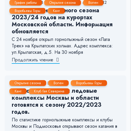
28 Ноя, 2023
17-22 мин.
4665
12
График работы
Открытие сезона
Волен
Начало горнолыжного сезона
Воробьевы Горы
Кант
2023/24 годов на курортах
Московской области. Информация
обновляется
С 24 ноября открыл горнолыжный сезон «Лата
Трек» на Крылатских холмах. Адрес комплекса:
ул.Крылатская, д.5. На 30 ноября
Продолжить чтение
10 Дек, 2022
5-6 мин.
2712
4
Открытие сезона
Волен
Воробьевы Горы
Как горнолыжные и ледовые
Кант
Клуб Гая Северина
комплексы Москвы и области
готовятся к сезону 2022/2023
годов.
По статистике горнолыжные комплексы и клубы
Москвы и Подмосковья открывают сезон катания в