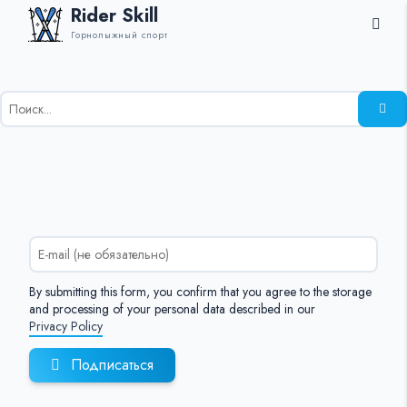
Rider Skill
Горнолыжный спорт
Результаты
поиска
для:
%s:
By submitting this form, you confirm that you agree to the storage
and processing of your personal data described in our
Privacy Policy
Подписаться