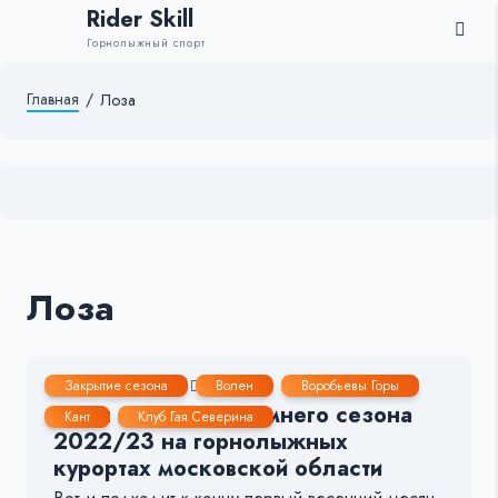
Rider Skill
Горнолыжный спорт
Главная
/
Лоза
Лоза
25 Мар, 2023
1-2 мин.
637
10
Закрытие сезона
Волен
Воробьевы Горы
Даты окончания зимнего сезона
Кант
Клуб Гая Северина
2022/23 на горнолыжных
курортах московской области