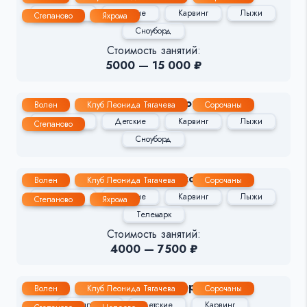
Групповые
Детские
Карвинг
Лыжи
Степаново
Яхрома
Сноуборд
Стоимость занятий:
5000 — 15 000 ₽
Евгений Тагасов
Волен
Клуб Леонида Тягачева
Сорочаны
Групповые
Детские
Карвинг
Лыжи
Степаново
Сноуборд
Евгений Поляков
Волен
Клуб Леонида Тягачева
Сорочаны
Групповые
Детские
Карвинг
Лыжи
Степаново
Яхрома
Телемарк
Стоимость занятий:
4000 — 7500 ₽
Юлия Раппопорт
Волен
Клуб Леонида Тягачева
Сорочаны
Групповые
Детские
Карвинг