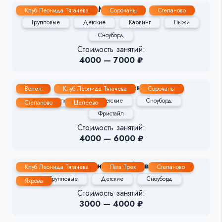
Мария
Клуб Леонида Тягачева
Сорочаны
Степаново
Групповые
Детские
Карвинг
Лыжи
Сноуборд
Стоимость занятий:
4000 — 7000 ₽
Андрей Терещенко
Волен
Клуб Леонида Тягачева
Сорочаны
Групповые
Детские
Сноуборд
Степаново
Целеево
Фристайл
Стоимость занятий:
4000 — 6000 ₽
Екатерина Алябьева
Клуб Леонида Тягачева
Лата Трек
Степаново
Групповые
Детские
Сноуборд
Яхрома
Стоимость занятий:
3000 — 4000 ₽