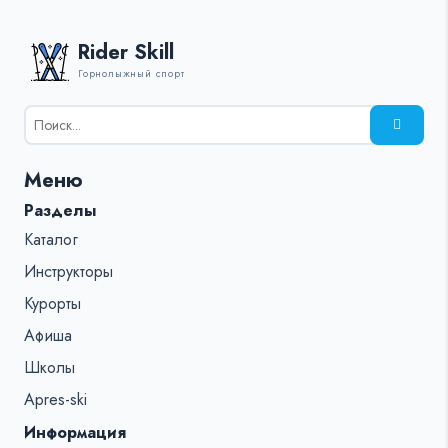
Rider Skill
Горнолыжный спорт
Результаты
поиска
для:
Меню
%s:
Разделы
Каталог
Инструкторы
Курорты
Афиша
Школы
Apres-ski
Информация