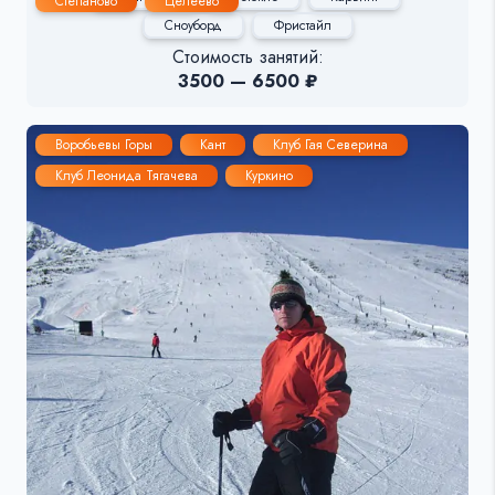
Степаново
Целеево
Сноуборд
Фристайл
Стоимость занятий:
3500 — 6500 ₽
Воробьевы Горы
Кант
Клуб Гая Северина
Клуб Леонида Тягачева
Куркино