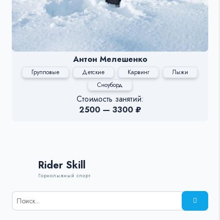
Антон Мелешенко
Групповые
Детские
Карвинг
Лыжи
Сноуборд
Стоимость занятий:
2500 — 3300 ₽
Rider Skill
Горнолыжный спорт
Результаты
поиска
для: