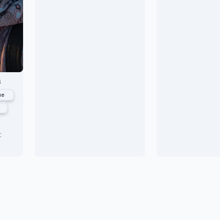
в
ие
: