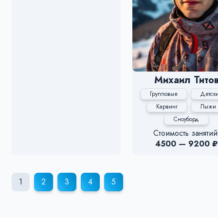
Михаил Тито
Групповые
Детск
Карвинг
Лыжи
Сноуборд
Стоимость занятий
4500 — 9200 ₽
1
2
3
4
5