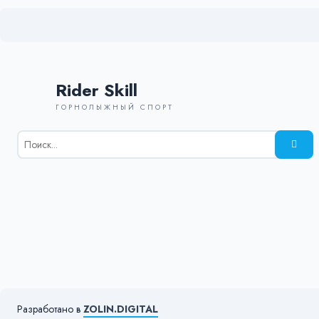
Rider Skill
ГОРНОЛЫЖНЫЙ СПОРТ
Результаты
поиска
для:
%s:
Разработано в
ZOLIN.DIGITAL