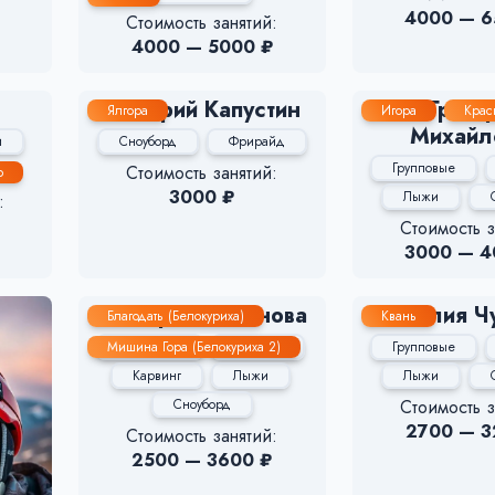
4000 — 6
Стоимость занятий:
4000 — 5000 ₽
Дмитрий Капустин
Григо
Ялгора
Игора
Крас
Михайл
и
Сноуборд
Фрирайд
Групповые
Стоимость занятий:
о
3000 ₽
Лыжи
:
Стоимость з
3000 — 4
Екатерина Иванова
Наталия Ч
Благодать (Белокуриха)
Квань
Мишина Гора (Белокуриха 2)
Групповые
Детские
Групповые
Карвинг
Лыжи
Лыжи
Сноуборд
Стоимость з
2700 — 3
Стоимость занятий:
2500 — 3600 ₽