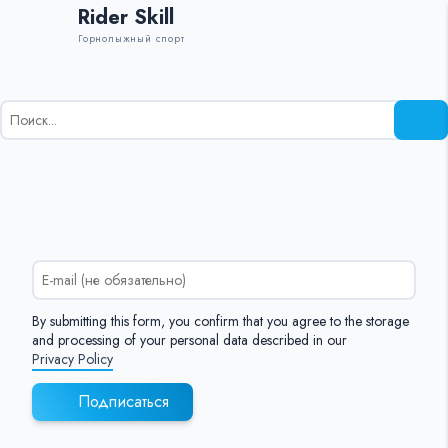
Rider Skill
Горнолыжный спорт
Результаты
поиска
для:
%s:
By submitting this form, you confirm that you agree to the storage
and processing of your personal data described in our
Privacy Policy
Подписаться