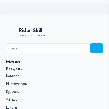
Rider Skill
Горнолыжный спорт
Результаты
поиска
для:
Меню
%s:
Разделы
Каталог
Инструкторы
Курорты
Афиша
Школы