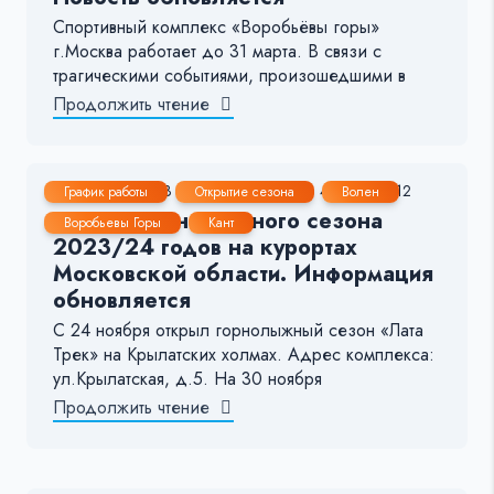
Спортивный комплекс «Воробьёвы горы»
г.Москва работает до 31 марта. В связи с
трагическими событиями, произошедшими в
Продолжить чтение
28 Ноя, 2023
17-22 мин.
4665
12
График работы
Открытие сезона
Волен
Начало горнолыжного сезона
Воробьевы Горы
Кант
2023/24 годов на курортах
Московской области. Информация
обновляется
С 24 ноября открыл горнолыжный сезон «Лата
Трек» на Крылатских холмах. Адрес комплекса:
ул.Крылатская, д.5. На 30 ноября
Продолжить чтение