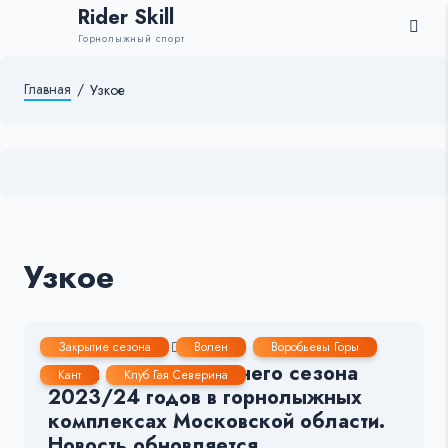
Rider Skill
Горнолыжный спорт
Главная
/
Узкое
Узкое
23 Мар, 2024
3-4 мин.
380
19
Закрытие сезона
Волен
Воробьевы Горы
Даты закрытия зимнего сезона
Кант
Клуб Гая Северина
2023/24 годов в горнолыжных
комплексах Московской области.
Новость обновляется