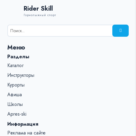
Rider Skill
Горнолыжный спорт
Результаты
поиска
для:
Меню
%s:
Разделы
Каталог
Инструкторы
Курорты
Афиша
Школы
Apres-ski
Информация
Реклама на сайте