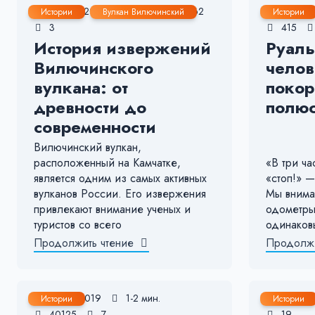
16 Янв, 2025
2-3 мин.
62
15 Июл
Истории
Вулкан Вилючинский
Истории
3
415
История извержений
Руаль
Вилючинского
челов
вулкана: от
поко
древности до
полю
современности
Вилючинский вулкан,
расположенный на Камчатке,
«В три ч
является одним из самых активных
«стоп!» 
вулканов России. Его извержения
Мы внима
привлекают внимание ученых и
одометры
туристов со всего
одинаков
Продолжить чтение
Продолжи
1 Фев, 2019
1-2 мин.
28 Янв,
Истории
Истории
40125
7
19