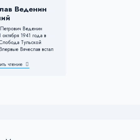
лав Веденин
ший
 Петрович Веденин
 октября 1941 года в
Слобода Тульской
Впервые Вячеслав встал
ть чтение