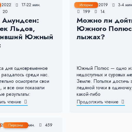
, 2022
17-22 мин.
29 Апр, 2019
3-4 мин
Истории
20
199
14
 Амундсен:
Можно ли дойт
ек Льдов,
Южного Полюс
ривший Южный
лыжах?
с
аса дня одновременное
Южный Полюс — одно из
— раздалось среди нас.
недоступных и суровых ме
тельно осмотрели свои
Земле. Попытки достичь 
, и все они показали
ледяной точки в одиночку
ые результаты:
какой-либо
ть чтение
Продолжить чтение
 2019
1-2 мин.
459
Персоны