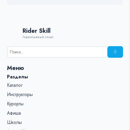
Rider Skill
Горнолыжный спорт
Результаты
поиска
для:
Меню
%s:
Разделы
Каталог
Инструкторы
Курорты
Афиша
Школы