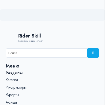
Rider Skill
Горнолыжный спорт
Результаты
поиска
для:
Меню
%s:
Разделы
Каталог
Инструкторы
Курорты
Афиша