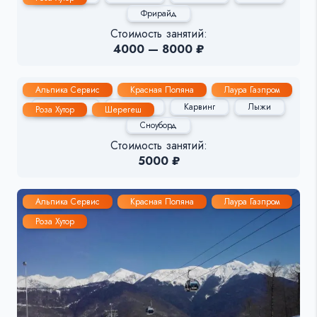
Фрирайд
Стоимость занятий:
4000 — 8000 ₽
Павел Попов
Альпика Сервис
Красная Поляна
Лаура Газпром
Групповые
Детские
Карвинг
Лыжи
Роза Хутор
Шерегеш
Сноуборд
Стоимость занятий:
5000 ₽
Альпика Сервис
Красная Поляна
Лаура Газпром
Роза Хутор