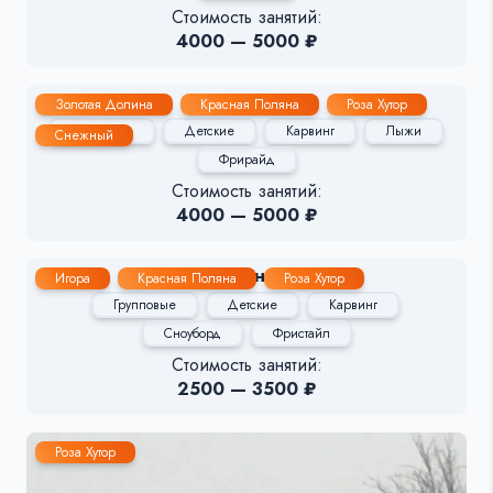
Стоимость занятий:
4000 — 5000 ₽
Олег Цуканов
Золотая Долина
Красная Поляна
Роза Хутор
Групповые
Детские
Карвинг
Лыжи
Снежный
Фрирайд
Стоимость занятий:
4000 — 5000 ₽
Ирина
Игора
Красная Поляна
Роза Хутор
Групповые
Детские
Карвинг
Сноуборд
Фристайл
Стоимость занятий:
2500 — 3500 ₽
Роза Хутор