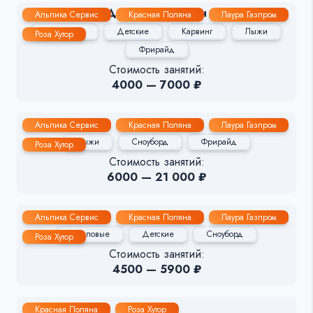
Дмитрий Серегин
Альпика Сервис
Красная Поляна
Лаура Газпром
Групповые
Детские
Карвинг
Лыжи
Роза Хутор
Фрирайд
Стоимость занятий:
4000 — 7000 ₽
Константин
Альпика Сервис
Красная Поляна
Лаура Газпром
Лыжи
Сноуборд
Фрирайд
Роза Хутор
Стоимость занятий:
6000 — 21 000 ₽
Владислав
Альпика Сервис
Красная Поляна
Лаура Газпром
Групповые
Детские
Сноуборд
Роза Хутор
Стоимость занятий:
4500 — 5900 ₽
Алан
Красная Поляна
Роза Хутор