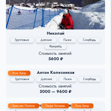
Николай
Групповые
Детские
Лыжи
Сноуборд
Фрирайд
Стоимость занятий:
5600 ₽
Антон Колесников
Роза Хутор
Групповые
Детские
Лыжи
Сноуборд
Стоимость занятий:
5000 — 9600 ₽
Детский инструктор Анна Самохина
Красная Поляна
Лаура Газпром
Роза Хутор