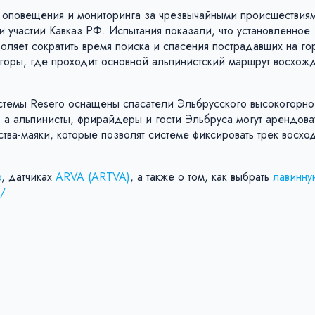
 оповещения и мониторинга за чрезвычайными происшествиям
и участии Кавказ РФ. Испытания показали, что установленное
ляет сократить время поиска и спасения пострадавших на гор
 горы, где проходит основной альпинистский маршрут восхож
стемы Resero оснащены спасатели Эльбрусского высокогорно
 а альпинисты, фрирайдеры и гости Эльбруса могут арендоват
тва-маяки, которые позволят системе фиксировать трек восхо
o
, датчиках
ARVA (ARTVA)
, а также о том, как выбрать
лавинну
u/