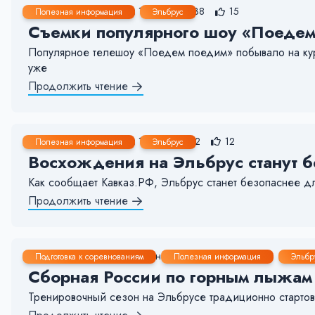
21 Июн, 2022
< 1 мин.
138
15
Полезная информация
Эльбрус
Съемки популярного шоу «Поедем
Популярное телешоу «Поедем поедим» побывало на кур
уже
Продолжить чтение
30 Май, 2022
< 1 мин.
42
12
Полезная информация
Эльбрус
Восхождения на Эльбрус станут б
Как сообщает Кавказ.РФ, Эльбрус станет безопаснее дл
Продолжить чтение
23 Май, 2022
1-2 мин.
123
2
Подготовка к соревнованиям
Полезная информация
Эльбр
Сборная России по горным лыжам
Тренировочный сезон на Эльбрусе традиционно стартов