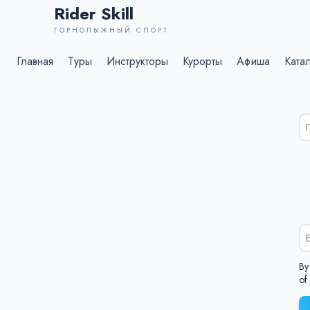
Rider Skill
ГОРНОЛЫЖНЫЙ СПОРТ
Главная
Туры
Инструкторы
Курорты
Афиша
Ката
Ре
по
дл
%s
By
of