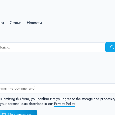
лог
Статьи
Новости
зультаты
иска
я:
:
 submitting this form, you confirm that you agree to the storage and processin
 your personal data described in our
Privacy Policy
Подписаться