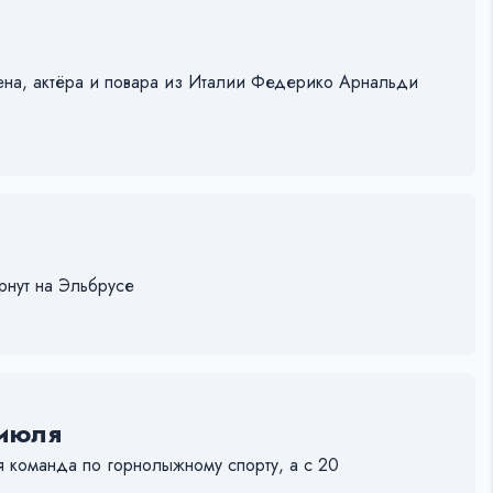
ена, актёра и повара из Италии Федерико Арнальди
рнут на Эльбрусе
 июля
 команда по горнолыжному спорту, а с 20