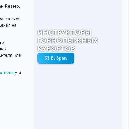
и Resero,
е за счет
дения на
ИНСТРУКТОРЫ
ГОРНОЛЫЖНЫХ
го
КУРОРТОВ
ь в
дителя или
Выбрать
ю лопат
у и