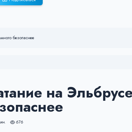
намного безопаснее
атание на Эльбрус
езопаснее
мин.
676