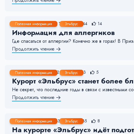
Продолжить чтение
23 Май, 2022
< 1 мин.
244
14
Полезная информация
Эльбрус
Информация для аллергиков
Где спасаться от аллергии? Конечно же в горах! В Приэ
Продолжить чтение
17 Май, 2022
1-2 мин.
103
5
Полезная информация
Эльбрус
Курорт «Эльбрус» станет более б
Не секрет, что последние годы в связи с известными со
Продолжить чтение
31 Мар, 2022
2-3 мин.
235
8
Полезная информация
Эльбрус
На курорте «Эльбрус» идёт подго