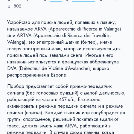
802
Устройство для поиска людей, попавших в лавину,
называемое ARVA (Apparecchio di Ricerca in Valanga)
или ARTVA (Apparecchio di Ricerca dei Travolti in
VAlanga), это электронный датчик (бипер), иначе
говоря электронный маяк, который используется для
поиска людей под завалами снега. Иногда в его
названии используется и французская аббревиатура
DVA (Détecteur de Victime d’Avalanche), широко
распространенная в Европе.
Прибор представляет собой приемо-передатчик
сигнала (без голосовых функций) с малой дальностью,
работающий на частоте 457 кГц. Его можно
активировать в режиме передачи сигнала и в режиме
приема (поиска). Каждый лыжник или сноубордист из
группы спортсменов, решивший покататься вдали от
трасс, должен иметь маяк ARVA, работающий в
режиме передачи. В случае схода лавины, когда