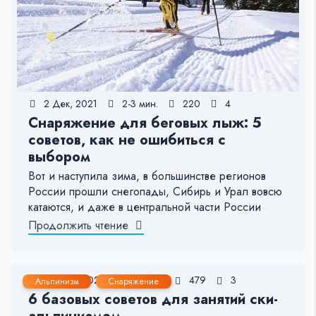
2 Дек, 2021
2-3 мин.
220
4
Снаряжение для беговых лыж: 5
советов, как не ошибиться с
выбором
Вот и наступила зима, в большинстве регионов
России прошли снегопады, Сибирь и Урал вовсю
катаются, и даже в центральной части России
Продолжить чтение
30 Ноя, 2021
4-5 мин.
479
3
Альпинизм
Снаряжение
6 базовых советов для занятий ски-