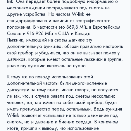
link. Она передает более подробную информацию о
местонахождении пострадавшего под снегом на
другие устройства. Но частота W-link не
стандартизирована и зависит от географического
положения. В частности это 869,8 МГц в Европейском
Союзе и 916-926 МГц в США и Канаде.
Лыжник, имеющий на своем датчике эту
дополнительную функцию, обязан правильно настроить
свой прибор и убедиться, что он не вызывает помех у
датчиков, которые имеют остальные лыжники в группе,
иначе эту функцию включать не нужно.
К тому же по поводу использования этой
дополнительной частоты были многочисленные
дискуссии на тему этики, иначе говоря, не получится
ли так, что, в случае завала под снегом нескольких
человек, тот, кто имеет на себе такой прибор, будет
иметь преимущество перед остальными. Ведь функция
W-link позволяет «слышать» не только движение под
снегом, но и дыхание и биение сердца. В конечном
итоге, пришли к выводу, что использование