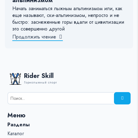
альпинизмом
Начать заниматься лыжным альпинизмом или, как
еще называют, ски-альпинизмом, непросто и не
быстро: заснеженные горы вдали от цивилизации
это совершенно другой
Продолжить чтение
Rider Skill
Горнолыжный спорт
Результаты
поиска
для:
Меню
%s:
Разделы
Каталог