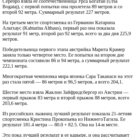
Серебро взяла ее соотечественница Урса Богатай (Ursa
Bogataj), с первой попытки она пролетела 89 метров и со
второй 92 метра. Суммарный результат 227 метров.
На третьем месте спортсменка из Германии Катарина
Альтхаус (Kahtarina Althaus), первый раз она показала
результат 91 метр, второй раз 92 метра, всего за два дня 225,9
метров.
Победительница первого этапа австрийка Марита Крамер
заняла только четвертое место. Ее попытки на втором дне
чемпионата составили 86 и 94 метра, а суммарный результат
222,1 метра.
Многократная чемпионка мира японка Сара Таканаси на этот
раз стала пятой — 86 метров и 96,5 метров, а всего 204,1.
Шестое место взяла Жаклин Зайфридсбергер из Австрии —
первый прыжок 83 метра и второй прыжок 88 метров, всего
203,6 метра.
Из российских лыжниц лучший результат показала 21-летняя
спортсменка Кристина Прокопьева из НижнегоТагила. Ее
результат 181.4 метра — 80.0 + 82.5. Она на 14-м месте.
Это пока лучший результат в ее карьере, и она рассчитывает