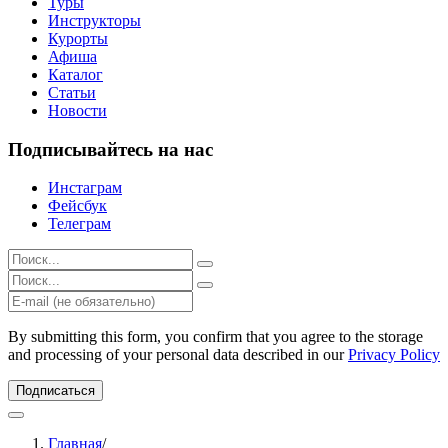
Туры
Инструкторы
Курорты
Афиша
Каталог
Статьи
Новости
Подписывайтесь на нас
Инстаграм
Фейсбук
Телеграм
Результаты
поиска
Результаты
для:
поиска
%s:
для:
%s:
By submitting this form, you confirm that you agree to the storage
and processing of your personal data described in our
Privacy Policy
Подписаться
Главная
/