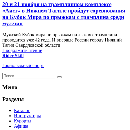
20 и 21 ноября на трамплинном комплексе
«Аист» в Нижнем Тагиле пройдут соревнования
на Кубок Мира по прыжкам с трамплина среди
мужчин
Мужской Кубок мира по прыжкам на лыжах с трамплина
проводится уже 42 года. И впервые России городу Нижний
Тагил Свердловской области
Продолжить чтение
Rider Skill
Горнолыжный спорт
Результаты
поиска
для:
Меню
%s:
Разделы
Каталог
Инструкторы
Курорты
Афиша