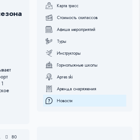
Карта трасс
сезона
Стоимость скипассов
Афиша мероприятий
Туры
Инструкторы
Горнолыжные школы
ывает
рорт
Apres ski
 1
Аренда снаряжения
ское
Новости
.
80