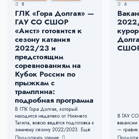
8
6
ГЛК «Гора Долгая» —
Вакан
ГАУ СО СШОР
2022
«Аист» готовится к
курор
сезону катания
Долга
2022/23 и
СШОР
предстоящим
соревнованиям на
Кубок России по
прыжкам с
трамплина:
подробная программа
В ГЛК Гора Долгая, который
находится недалеко от Нижнего
В ГАУ СО
Тагила, вовсю ведётся подготовка к
вакансии
зимнему сезону 2022/2023. Ещё
— график
Продолжить чтение
Продолжи