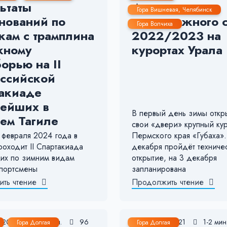
ьтаты
Даты начала
Гора Вишневая, Челябинск
нований по
горнолыжного 
Гора Волчиха
ам с трамплина
2022/2023 на
жному
курортах Урала
орью на II
ссийской
акиаде
ейших в
В первый день зимы откр
ем Тагиле
свои «двери» крупный ку
 февраля 2024 года в
Пермского края «Губаха».
роходит II Спартакиада
декабря пройдёт техниче
их по зимним видам
открытие, на 3 декабря
Спортсмены
запланирована
ть чтение
Продолжить чтение
, 2022
< 1 мин.
96
28 Ноя, 2021
1-2 мин
Гора Долгая
Гора Долгая