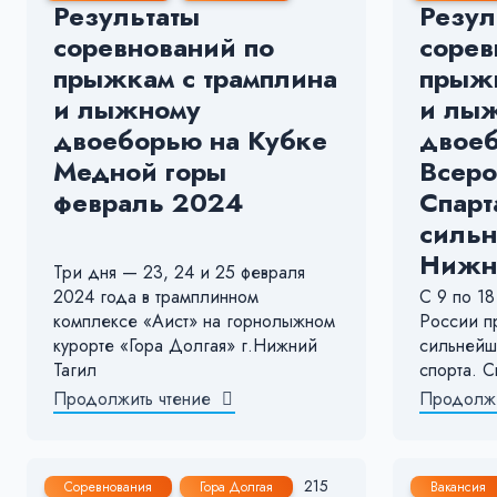
Результаты
Резул
соревнований по
сорев
прыжкам с трамплина
прыжк
и лыжному
и лы
двоеборью на Кубке
двоеб
Медной горы
Всеро
февраль 2024
Спарт
сильн
Нижн
Три дня — 23, 24 и 25 февраля
2024 года в трамплинном
С 9 по 18
комплексе «Аист» на горнолыжном
России п
курорте «Гора Долгая» г.Нижний
сильнейш
Тагил
спорта. 
Продолжить чтение
Продолжи
16 Ноя, 2022
1-2 мин.
215
16 Ноя
Соревнования
Гора Долгая
Вакансия