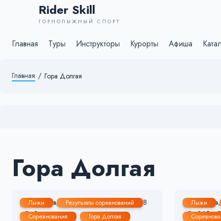
Rider Skill
ГОРНОЛЫЖНЫЙ СПОРТ
Главная
Туры
Инструкторы
Курорты
Афиша
Ката
Главная
/
Гора Долгая
Гора Долгая
24 Фев, 2024
1-2 мин.
238
14 Фев
Лыжи
Результаты соревнований
Лыжи
1
865
Соревнования
Гора Долгая
Соревнова