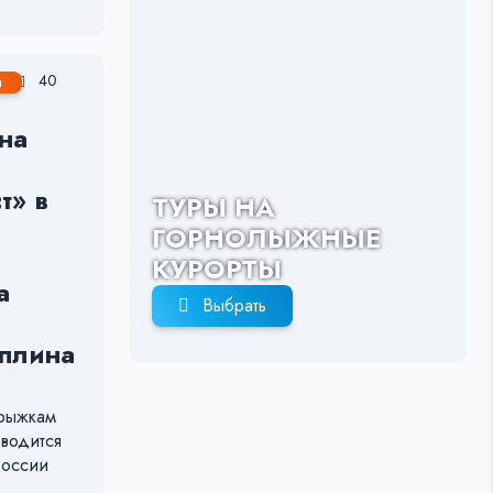
40
я
на
т» в
ТУРЫ НА
ГОРНОЛЫЖНЫЕ
КУРОРТЫ
а
Выбрать
мплина
прыжкам
оводится
России