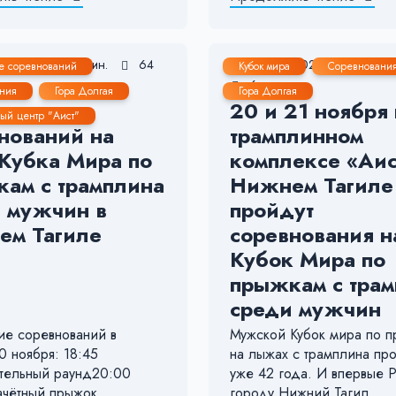
, 2021
2-3 мин.
64
17 Ноя, 2021
< 1 мин.
е соревнований
Кубок мира
Соревновани
6
ния
Гора Долгая
Гора Долгая
ьтаты
20 и 21 ноября 
ый центр "Аист"
нований на
трамплинном
 Кубка Мира по
комплексе «Аис
ам с трамплина
Нижнем Тагиле
 мужчин в
пройдут
ем Тагиле
соревнования н
Кубок Мира по
прыжкам с тра
среди мужчин
ие соревнований в
Мужской Кубок мира по 
0 ноября: 18:45
на лыжах с трамплина пр
тельный раунд20:00
уже 42 года. И впервые 
ачётный прыжок
городу Нижний Тагил