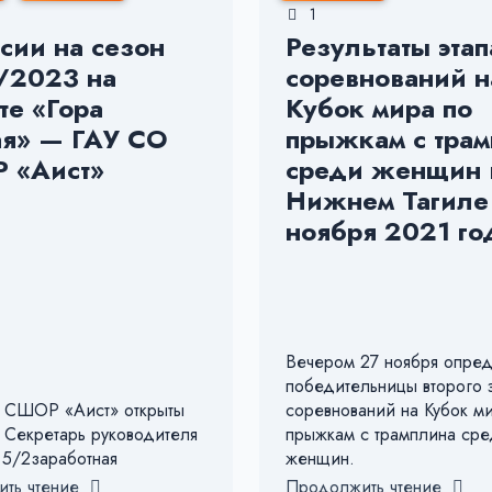
1
сии на сезон
Результаты этап
/2023 на
соревнований н
те «Гора
Кубок мира по
я» — ГАУ СО
прыжкам с тра
 «Аист»
среди женщин 
Нижнем Тагиле 
ноября 2021 го
Вечером 27 ноября опре
победительницы второго 
 СШОР «Аист» открыты
соревнований на Кубок м
: Секретарь руководителя
прыжкам с трамплина ср
 5/2заработная
женщин.
ть чтение
Продолжить чтение