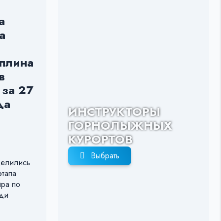
а
а
мплина
в
за 27
да
ИНСТРУКТОРЫ
ГОРНОЛЫЖНЫХ
КУРОРТОВ
Выбрать
делились
этапа
ира по
еди