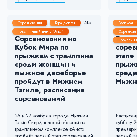
24 Ноя, 2021
1-2 мин.
243
23 Ноя
Соревнования
Гора Долгая
Расписани
20
6
Трамплинный центр "Аист"
Соревнова
Соревнования на
Резул
Трамплинн
Кубок Мира по
сорев
прыжкам с трамплина
этапе
среди женщин и
прыжк
лыжное двоеборье
среди
пройдут в Нижнем
Нижн
Тагиле, расписание
соревнований
26 и 27 ноября в городе Нижний
Расписан
Тагил Свердловской области на
субботу 2
трамплинном комплексе «Аист»
предвари
пройдёт первый этап соревнований
первый з