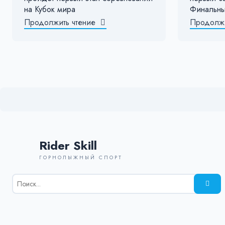
на Кубок мира
Финальны
Продолжить чтение
Продолжи
Rider Skill
ГОРНОЛЫЖНЫЙ СПОРТ
Результаты
поиска
для:
%s: