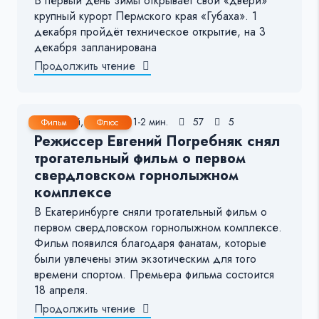
В первый день зимы открывает свои «двери»
крупный курорт Пермского края «Губаха». 1
декабря пройдёт техническое открытие, на 3
декабря запланирована
Продолжить чтение
13 Май, 2018
1-2 мин.
57
5
Фильм
Флюс
Режиссер Евгений Погребняк снял
трогательный фильм о первом
свердловском горнолыжном
комплексе
В Екатеринбурге сняли трогательный фильм о
первом свердловском горнолыжном комплексе.
Фильм появился благодаря фанатам, которые
были увлечены этим экзотическим для того
времени спортом. Премьера фильма состоится
18 апреля.
Продолжить чтение