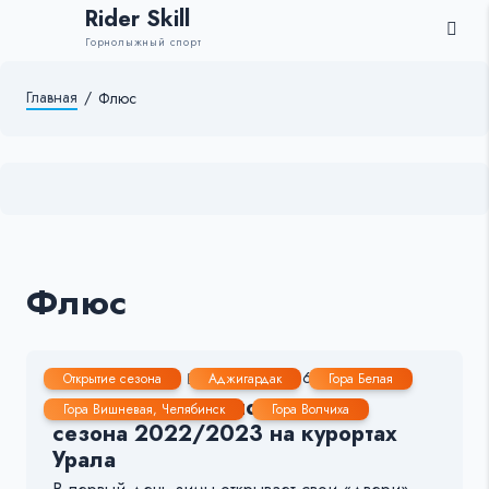
Rider Skill
Горнолыжный спорт
Главная
/
Флюс
Флюс
23 Ноя, 2022
4-5 мин.
609
3
Открытие сезона
Аджигардак
Гора Белая
Даты начала горнолыжного
Гора Вишневая, Челябинск
Гора Волчиха
сезона 2022/2023 на курортах
Урала