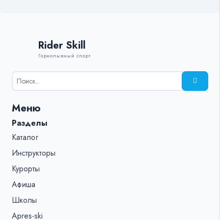
Rider Skill
Горнолыжный спорт
Результаты
поиска
для:
Меню
%s:
Разделы
Каталог
Инструкторы
Курорты
Афиша
Школы
Apres-ski