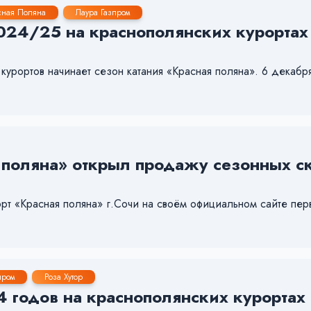
сная Поляна
Лаура Газпром
24/25 на краснополянских курортах «
рортов начинает сезон катания «Красная поляна». 6 декабр
поляна» открыл продажу сезонных ск
орт «Красная поляна» г.Сочи на своём официальном сайте пе
пром
Роза Хутор
 годов на краснополянских курортах