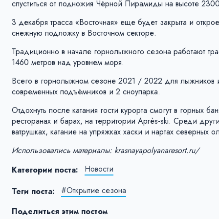
спуститься от подножия Чёрной Пирамиды на высоте 2300
3 декабря трасса «Восточная» еще будет закрыта и откро
снежную подложку в Восточном секторе.
Традиционно в начале горнолыжного сезона работают тра
1460 метров над уровнем моря.
Всего в горнолыжном сезоне 2021 / 2022 для лыжников и
современных подъёмников и 2 сноупарка.
Отдохнуть после катания гости курорта смогут в горных ба
ресторанах и барах, на территории Après-ski. Среди други
ватрушках, катание на упряжках хаски и нартах северных о
Использовались материалы: krasnayapolyanaresort.ru/
Новости
Категории поста:
#Открытие сезона
Теги поста:
Поделиться этим постом