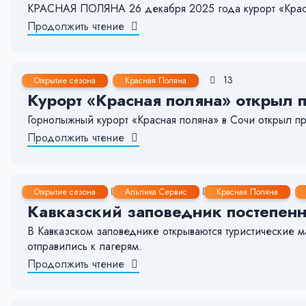
КРАСНАЯ ПОЛЯНА 26 декабря 2025 года курорт «Красна
Продолжить чтение
22 Июл, 2025
< 1 мин.
176
13
Открытие сезона
Красная Поляна
Курорт «Красная поляна» открыл 
Горнолыжный курорт «Красная поляна» в Сочи открыл п
Продолжить чтение
11 Июн, 2025
1-2 мин.
73
6
Открытие сезона
Альпика Сервис
Красная Поляна
Кавказский заповедник постепенн
В Кавказском заповеднике открываются туристические 
отправились к лагерям.
Продолжить чтение