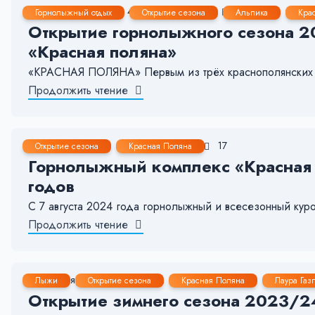
15 Дек, 2024
4-5 мин.
2549
12
Горнолыжный отдых
Открытие сезона
Альпика
Кра
Открытие горнолыжного сезона 20
«Красная поляна»
«КРАСНАЯ ПОЛЯНА» Первым из трёх краснополянских ку
Продолжить чтение
7 Авг, 2024
1-2 мин.
475
17
Открытие сезона
Красная Поляна
Горнолыжный комплекс «Красная 
годов
С 7 августа 2024 года горнолыжный и всесезонный кур
Продолжить чтение
28 Ноя, 2023
4-5 мин.
2428
1
Лыжи
Открытие сезона
Красная Поляна
Лаура Газ
Открытие зимнего сезона 2023/24