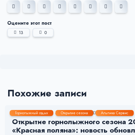
Оцените этот пост
13
0
Похожие записи
24 Дек, 2025
4-5 мин.
508
5
Горнолыжный отдых
Открытие сезона
Альпика Сервис
Открытие горнолыжного сезона 20
«Красная поляна»: новость обновл