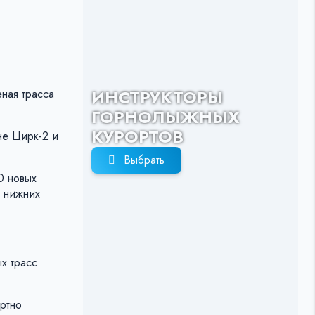
ИНСТРУКТОРЫ
ная трасса
ГОРНОЛЫЖНЫХ
КУРОРТОВ
не Цирк-2 и
Выбрать
0 новых
а нижних
х трасс
ртно