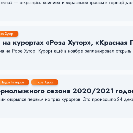
оляна» — открылись «синие» и «красные» трассы в горной до
за Хутор
на курортах «Роза Хутор», «Красная 
ния на Розе Хутор. Курорт ещё в ноябре запланировал открыт
Лаура Газпром
Роза Хутор
орнолыжного сезона 2020/2021 годов
ции открылся первым из трёх курортов. Это произошло 24 дек