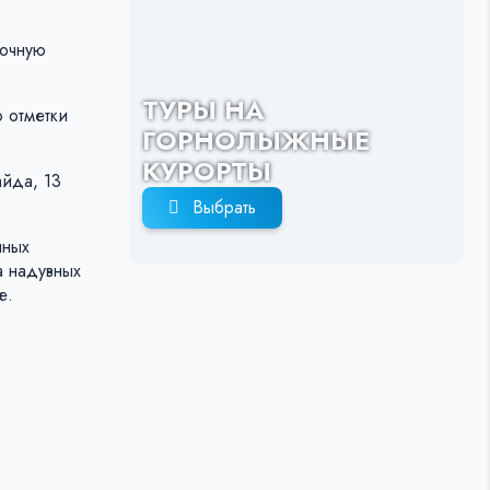
точную
ТУРЫ НА
 отметки
ГОРНОЛЫЖНЫЕ
КУРОРТЫ
айда, 13
Выбрать
нных
а надувных
е.