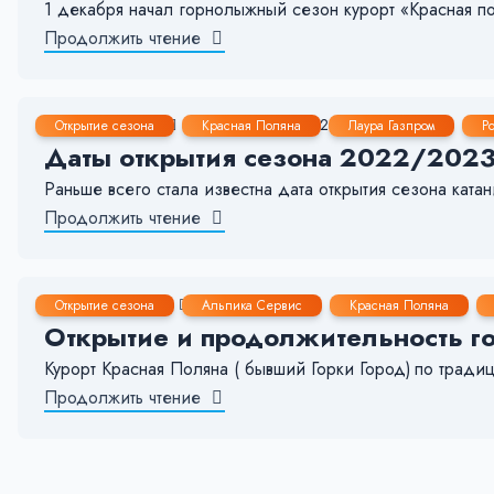
1 декабря начал горнолыжный сезон курорт «Красная п
Продолжить чтение
2 Янв, 2023
5-6 мин.
13262
2
Открытие сезона
Красная Поляна
Лаура Газпром
Ро
Даты открытия сезона 2022/2023 
Раньше всего стала известна дата открытия сезона ката
Продолжить чтение
27 Июл, 2021
< 1 мин.
126
4
Открытие сезона
Альпика Сервис
Красная Поляна
Открытие и продолжительность г
Курорт Красная Поляна ( бывший Горки Город) по тради
Продолжить чтение