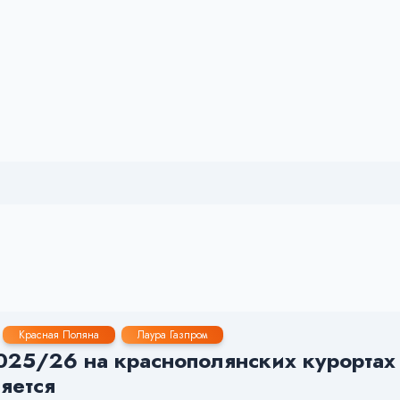
Красная Поляна
Лаура Газпром
25/26 на краснополянских курортах «
яется