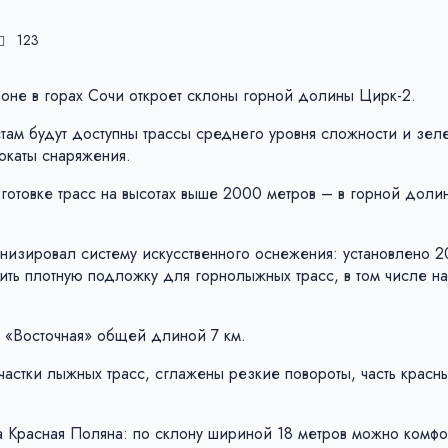
123
не в горах Сочи откроет склоны горной долины Цирк-2.
ам будут доступны трассы среднего уровня сложности и зеле
окаты снаряжения.
дготовке трасс на высотах выше 2000 метров – в горной доли
низировал систему искусственного оснежения: установлено 2
ить плотную подложку для горнолыжных трасс, в том числе н
а «Восточная» общей длиной 7 км.
частки лыжных трасс, сглажены резкие повороты, часть красны
та Красная Поляна: по склону шириной 18 метров можно комфо