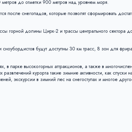
 метров до отметки 900 метров над уровнем моря.
ется после снегопадов, которые позволят сформировать доста
ссы горной долины Цирк-2 и трассы центрального сектора до
 сноубордистов будут доступны 30 км трасс, 8 зон для фрир
нях, в парке высокогорных аттракционов, а также в многочисле
х развлечений курорта такие зимние активности, как спуски н
леней, экскурсии в зимний лес на снегоступах и многое друго