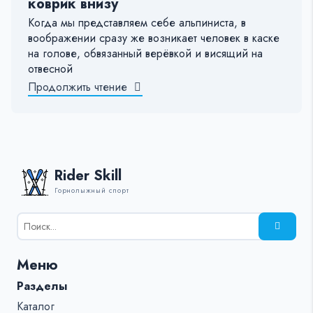
коврик внизу
Когда мы представляем себе альпиниста, в
воображении сразу же возникает человек в каске
на голове, обвязанный верёвкой и висящий на
отвесной
Продолжить чтение
Rider Skill
Горнолыжный спорт
Результаты
поиска
для:
Меню
%s:
Разделы
Каталог