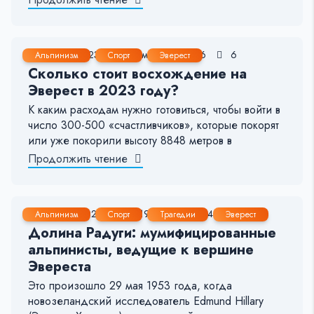
23 Авг, 2023
8-9 мин.
7186
6
Альпинизм
Спорт
Эверест
Сколько стоит восхождение на
Эверест в 2023 году?
К каким расходам нужно готовиться, чтобы войти в
число 300-500 «счастливчиков», которые покорят
или уже покорили высоту 8848 метров в
Продолжить чтение
12 Мар, 2023
14-19 мин.
34496
41
Альпинизм
Спорт
Трагедии
Эверест
Долина Радуги: мумифицированные
альпинисты, ведущие к вершине
Эвереста
Это произошло 29 мая 1953 года, когда
новозеландский исследователь Edmund Hillary