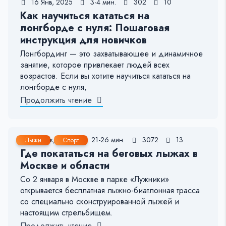
16 Янв, 2025
3-4 мин.
302
10
Как научиться кататься на
лонгборде с нуля: Пошаговая
инструкция для новичков
Лонгбординг — это захватывающее и динамичное
занятие, которое привлекает людей всех
возрастов. Если вы хотите научиться кататься на
лонгборде с нуля,
Продолжить чтение
12 Дек, 2023
21-26 мин.
3072
13
Лыжи
Спорт
Где покататься на беговых лыжах в
Москве и области
Со 2 января в Москве в парке «Лужники»
открывается бесплатная лыжно-биатлонная трасса
со специально сконструированной лыжей и
настоящим стрельбищем.
Продолжить чтение