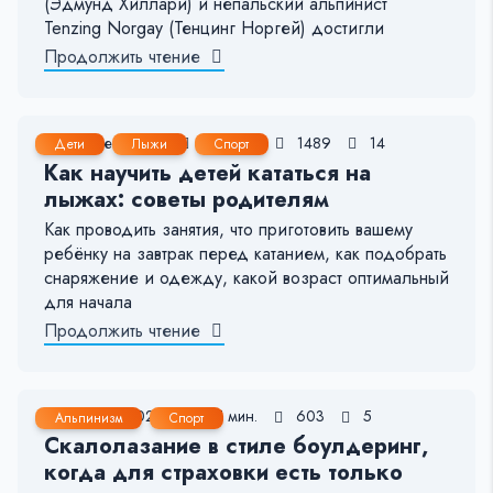
(Эдмунд Хиллари) и непальский альпинист
Tenzing Norgay (Тенцинг Норгей) достигли
Продолжить чтение
26 Дек, 2022
6-7 мин.
1489
14
Дети
Лыжи
Спорт
Как научить детей кататься на
лыжах: советы родителям
Как проводить занятия, что приготовить вашему
ребёнку на завтрак перед катанием, как подобрать
снаряжение и одежду, какой возраст оптимальный
для начала
Продолжить чтение
31 Июл, 2022
4-5 мин.
603
5
Альпинизм
Спорт
Скалолазание в стиле боулдеринг,
когда для страховки есть только