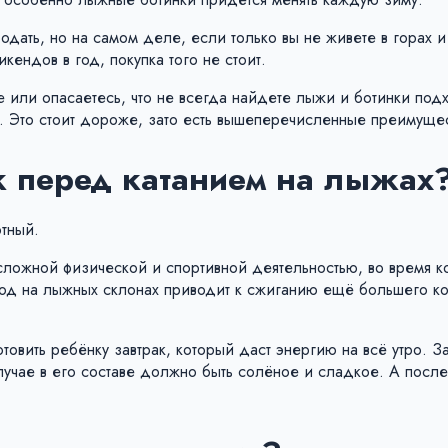
ать, но на самом деле, если только вы не живете в горах и
кендов в год, покупка того не стоит.
ое или опасаетесь, что не всегда найдете лыжи и ботинки по
. Это стоит дороже, зато есть вышеперечисленные преимущес
к перед катанием на лыжах
отный.
 сложной физической и спортивной деятельностью, во время к
олод на лыжных склонах приводит к сжиганию ещё большего к
товить ребёнку завтрак, который даст энергию на всё утро. З
лучае в его составе должно быть солёное и сладкое. А после