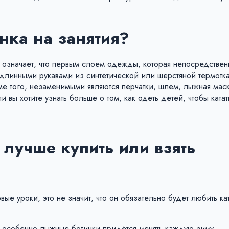
нка на занятия?
то означает, что первым слоем одежды, которая непосредствен
с длинными рукавами из синтетической или шерстяной термотк
 того, незаменимыми являются перчатки, шлем, лыжная маск
 вы хотите узнать больше о том, как одеть детей, чтобы катат
лучше купить или взять
ые уроки, это не значит, что он обязательно будет любить кат
 и особенно лыжные ботинки придётся менять каждую зиму.