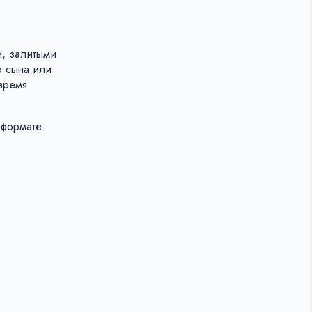
и, залитыми
о сына или
 время
 формате