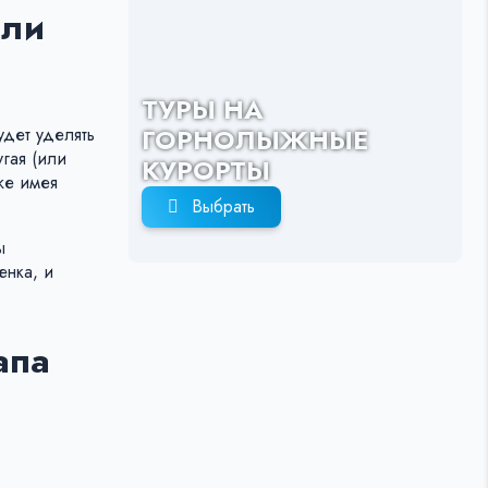
или
ТУРЫ НА
ГОРНОЛЫЖНЫЕ
удет уделять
гая (или
КУРОРТЫ
кже имея
Выбрать
ы
енка, и
апа