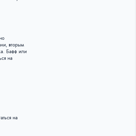
но
ани, вторым
а. Бафф или
ься на
аться на