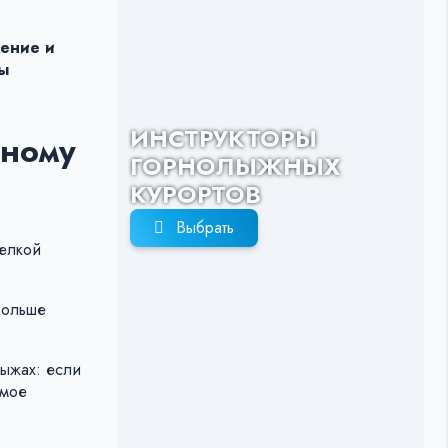
жение и
бы
ИНСТРУКТОРЫ
жному
ГОРНОЛЫЖНЫХ
КУРОРТОВ
Выбрать
мелкой
 больше
лыжах: если
амое