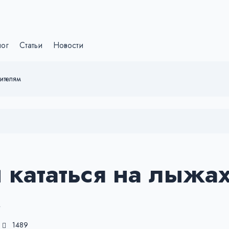
лог
Статьи
Новости
дителям
 кататься на лыжах
м
1489