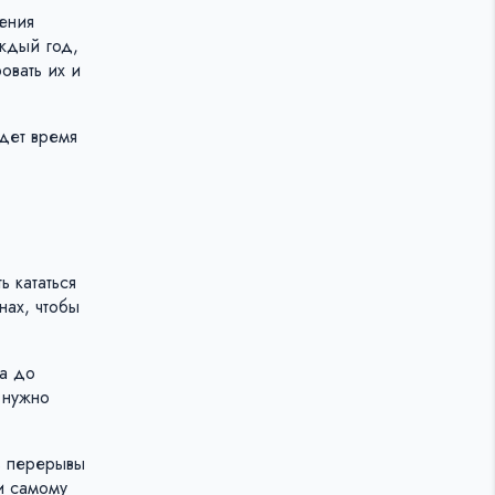
шения
аждый год,
овать их и
дет время
ь кататься
нах, чтобы
да до
 нужно
ь перерывы
и самому