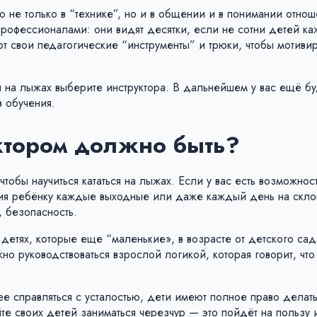
о не только в “технике”, но и в общении и в понимании отно
 профессионалами: они видят десятки, если не сотни детей к
т свои педагогические “инструменты” и трюки, чтобы мотивир
 на лыжах выберите инструктора. В дальнейшем у вас ещё бу
в обучения.
уктором должно быть?
обы научиться кататься на лыжах. Если у вас есть возможност
тия ребёнку каждые выходные или даже каждый день на скло
, безопасность.
 детях, которые еще “маленькие», в возрасте от детского са
но руководствоваться взрослой логикой, которая говорит, что
ее справляться с усталостью, дети имеют полное право делат
те своих детей заниматься черезчур — это пойдёт на пользу 