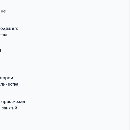
 не
дходящего
тва.
?
оторой
оличества
автрак может
 занятий