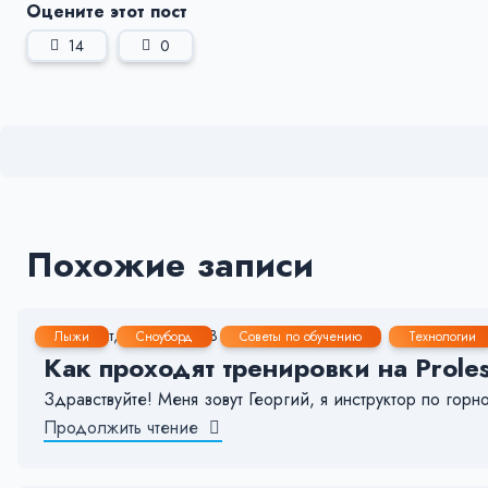
Оцените этот пост
14
0
Похожие записи
28 Окт, 2025
2-3 мин.
196
20
Лыжи
Сноуборд
Советы по обучению
Технологии
Как проходят тренировки на Prole
Здравствуйте! Меня зовут Георгий, я инструктор по гор
Продолжить чтение