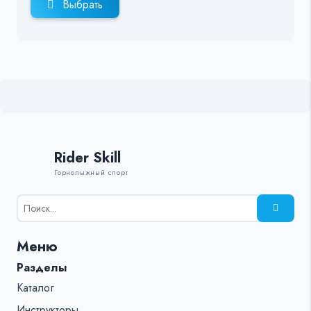
Выбрать
Rider Skill
Горнолыжный спорт
Результаты
поиска
для:
Меню
%s:
Разделы
Каталог
Инструкторы