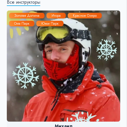
Все инструкторы
Золотая Долина
Игора
Красное Озеро
Охта Парк
Юкки Парк
Михаил