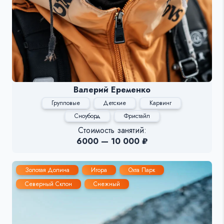
Валерий Еременко
Групповые
Детские
Карвинг
Сноуборд
Фристайл
Стоимость занятий:
6000 — 10 000 ₽
Золотая Долина
Игора
Охта Парк
Северный Склон
Снежный