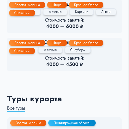
Клавдия
Золотая Долина
Игора
Красное Озеро
Групповые
Детские
Карвинг
Лыжи
Снежный
Стоимость занятий:
4000 — 6000 ₽
Ольга Кириленко
Золотая Долина
Игора
Красное Озеро
Детские
Сноуборд
Снежный
Стоимость занятий:
4000 — 4500 ₽
Туры курорта
Все туры
Золотая Долина
Ленинградская область