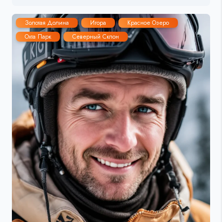
Золотая Долина
Игора
Красное Озеро
Охта Парк
Северный Склон