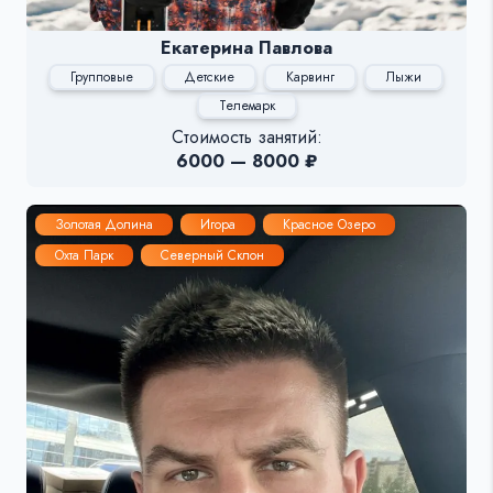
Екатерина Павлова
Групповые
Детские
Карвинг
Лыжи
Телемарк
Стоимость занятий:
6000 — 8000 ₽
Золотая Долина
Игора
Красное Озеро
Охта Парк
Северный Склон