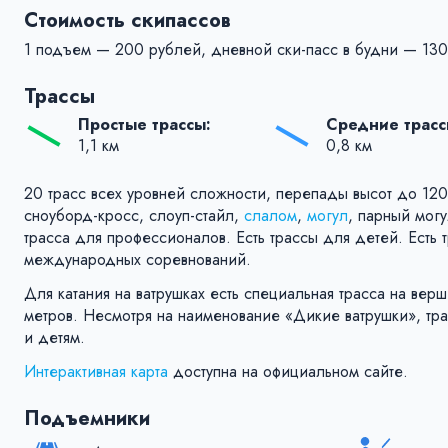
Стоимость скипассов
1 подъем — 200 рублей, дневной ски-пасс в будни — 13
Трассы
Простые трассы:
Средние трасс
1,1 км
0,8 км
20 трасс всех уровней сложности, перепады высот до 12
сноуборд-кросс, слоуп-стайл,
слалом
,
могул
, парный могу
трасса для профессионалов. Есть трассы для детей. Есть
международных соревнований.
Для катания на ватрушках есть специальная трасса на ве
метров. Несмотря на наименование «Дикие ватрушки», трас
и детям.
Интерактивная карта
доступна на официальном сайте.
Подъемники