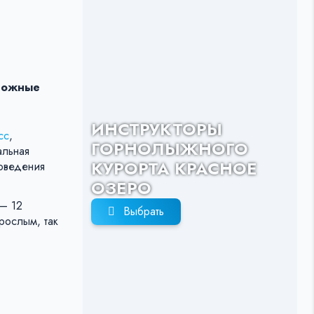
ложные
ИНСТРУКТОРЫ
сс
,
ГОРНОЛЫЖНОГО
альная
КУРОРТА КРАСНОЕ
роведения
ОЗЕРО
 — 12
Выбрать
рослым, так