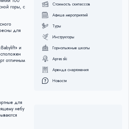
оянии 100
Стоимость скипассов
сной горы, с
Афиша мероприятий
сного
Туры
ресны для
Инструкторы
abylift» и
Горнолыжные школы
расположен
Apres ski
рт отличным
Аренда снаряжения
Новости
ортные для
осящему небу
рываются