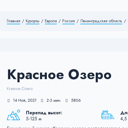
Главная
/
Курорты
/
Европа
/
Россия
/
Ленинградская область
/
Красное Озеро
Krasnoe Ozero
14 Ноя, 2021
2-3 мин.
5806
Перепад высот:
Дли
5-125 м
4,5