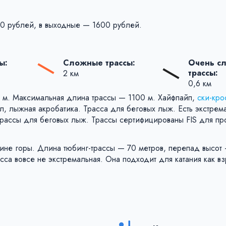
00 рублей, в выходные — 1600 рублей.
ы:
Сложные трассы:
Очень с
трассы:
2 км
0,6 км
0 м. Максимальная длина трассы — 1100 м. Хайфпайп,
ски-кро
л, лыжная акробатика. Трасса для беговых лыж. Есть экстрем
 трассы для беговых лыж. Трассы сертифицированы FIS для п
ршине горы. Длина тюбинг-трассы — 70 метров, перепад высот
са вовсе не экстремальная. Она подходит для катания как вз