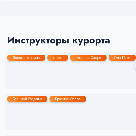
Инструкторы курорта
Золотая Долина
Игора
Красное Озеро
Охта Парк
Большой Вудъявр
Красное Озеро