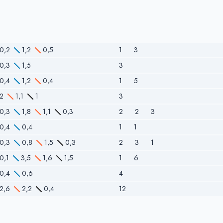
0,2
1,2
0,5
1
3
0,3
1,5
3
0,4
1,2
0,4
1
5
2
1,1
1
3
0,3
1,8
1,1
0,3
2
2
3
0,4
0,4
1
1
0,3
0,8
1,5
0,3
2
3
1
0,1
3,5
1,6
1,5
1
6
0,4
0,6
4
2,6
2,2
0,4
12