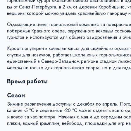
Горнолыжный курорт «Красное озеро» располагается в од
км от Санкт-Петербурга, в 2 км от деревни Коробицыно, 
вершины которой можно увидеть красивейшую панораму н
Отдыхающие ценят горнолыжный комплекс за прекрасное 
побережья Красного озера, окружённого вековым соснов
туристов и используются для общего оздоровления и очи
Курорт популярен в качестве места для семейного отдыха 
спуски для новичков, работает школа юных горнолыжнико
единственный в Северо-Западном регионе стадион лыжно
местом не только для горнолыжного спорта, но и для отды
Время работы
Сезон
Зимние развлечения доступны с декабря по апрель. Пого
катания -5 °C и серьезные -20 °C может отделять всего о
и вовсе за час-полтора. Начиная с мая и до середины ос
пляжи, водный трамплин, вейкборд, площадки для игр на