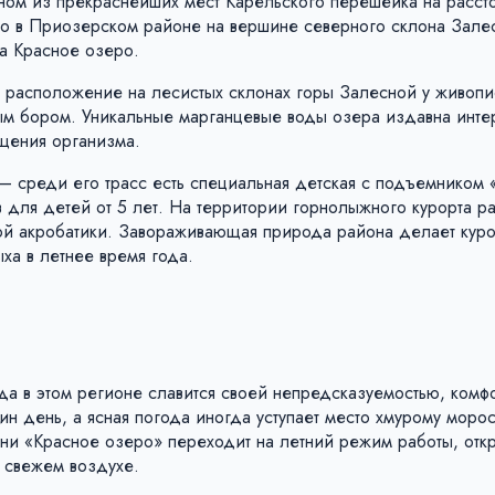
ном из прекраснейших мест Карельского перешейка на расст
что в Приозерском районе на вершине северного склона Зале
а Красное озеро.
расположение на лесистых склонах горы Залесной у живопи
ым бором. Уникальные марганцевые воды озера издавна инте
щения организма.
— среди его трасс есть специальная детская с подъемником «B
в для детей от 5 лет. На территории горнолыжного курорта 
й акробатики. Завораживающая природа района делает куро
ха в летнее время года.
да в этом регионе славится своей непредсказуемостью, комф
дин день, а ясная погода иногда уступает место хмурому мор
ени «Красное озеро» переходит на летний режим работы, отк
 свежем воздухе.