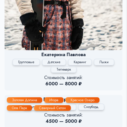
Екатерина Павлова
Групповые
Детские
Карвинг
Лыжи
Телемарк
Стоимость занятий:
6000 — 8000 ₽
Владимир Буйнов
Золотая Долина
Игора
Красное Озеро
Групповые
Детские
Сноуборд
Охта Парк
Северный Склон
Стоимость занятий:
4500 — 5000 ₽