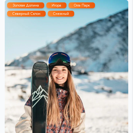
Золотая Долина
Игора
Охта Парк
Северный Склон
Снежный