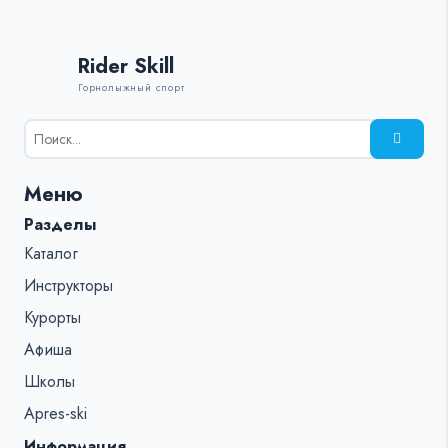
Rider Skill
Горнолыжный спорт
Результаты
поиска
для:
Меню
%s:
Разделы
Каталог
Инструкторы
Курорты
Афиша
Школы
Apres-ski
Информация