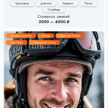
Групповые
Детские
Карвинг
Лыжи
Сноуборд
Стоимость занятий:
3000 — 4000 ₽
Золотая Долина
Игора
Красное Озеро
Охта Парк
Северный Склон