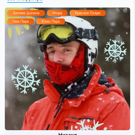
Золотая Долина
Игора
Красное Озеро
Охта Парк
Юкки Парк
Михаил