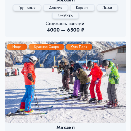
Групповые
Детские
Карвинг
Лыжи
Сноуборд
Стоимость занятий:
4000 — 6500 ₽
Игора
Красное Озеро
Охта Парк
Михаил