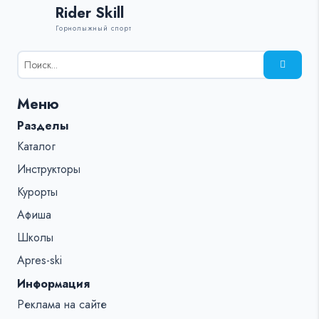
Rider Skill
Горнолыжный спорт
Результаты
поиска
для:
Меню
%s:
Разделы
Каталог
Инструкторы
Курорты
Афиша
Школы
Apres-ski
Информация
Реклама на сайте