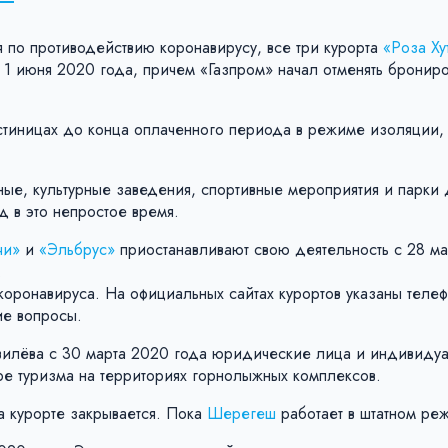
 по противодействию коронавирусу, все три курорта
«Роза Ху
 1 июня 2020 года, причем «Газпром» начал отменять бронир
 гостиницах до конца оплаченного периода в режиме изоляции,
ые, культурные заведения, спортивные мероприятия и парки 
д в это непростое время.
чи»
и
«Эльбрус»
приостанавливают свою деятельность с 28 ма
.
коронавируса. На официальных сайтах курортов указаны теле
ие вопросы.
вилёва с 30 марта 2020 года юридические лица и индивиду
ре туризма на территориях горнолыжных комплексов.
а курорте закрывается. Пока
Шерегеш
работает в штатном ре