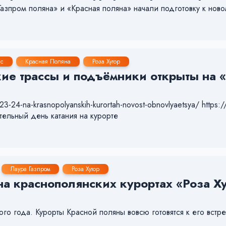
азпром поляна» и «Красная поляна» начали подготовку к нов
ис
Красная Поляна
Роза Хутор
ие трассы и подъёмники открыты на «
23-24-na-krasnopolyanskih-kurortah-novost-obnovlyaetsya/ https://
тельный день катания на курорте
Лаура Газпром
Роза Хутор
а краснополянских курортах «Роза Ху
о года. Курорты Красной поляны вовсю готовятся к его встре