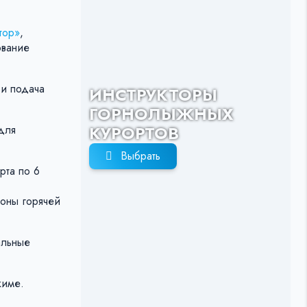
тор»
,
ование
 и подача
ИНСТРУКТОРЫ
ГОРНОЛЫЖНЫХ
КУРОРТОВ
для
Выбрать
рта по 6
фоны горячей
альные
жиме.