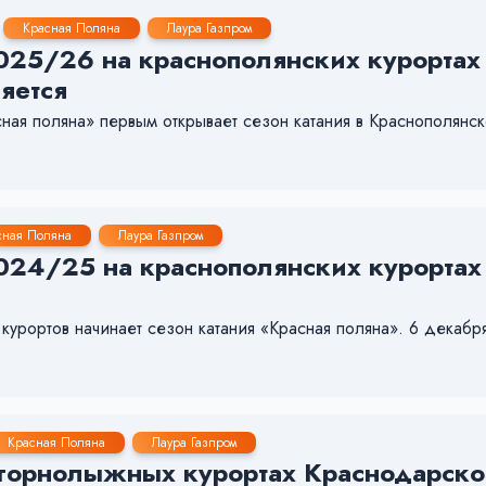
Красная Поляна
Лаура Газпром
25/26 на краснополянских курортах «
яется
я поляна» первым открывает сезон катания в Краснополянск
сная Поляна
Лаура Газпром
24/25 на краснополянских курортах «
рортов начинает сезон катания «Красная поляна». 6 декабр
Красная Поляна
Лаура Газпром
 горнолыжных курортах Краснодарско