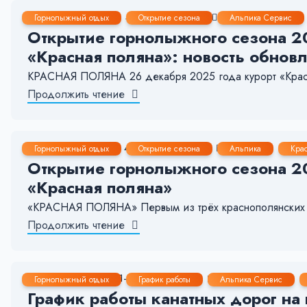
24 Дек, 2025
4-5 мин.
508
5
Горнолыжный отдых
Открытие сезона
Альпика Сервис
Открытие горнолыжного сезона 20
«Красная поляна»: новость обновл
КРАСНАЯ ПОЛЯНА 26 декабря 2025 года курорт «Красна
Продолжить чтение
15 Дек, 2024
4-5 мин.
2549
12
Горнолыжный отдых
Открытие сезона
Альпика
Кра
Открытие горнолыжного сезона 20
«Красная поляна»
«КРАСНАЯ ПОЛЯНА» Первым из трёх краснополянских ку
Продолжить чтение
7 Ноя, 2024
1-2 мин.
1195
18
Горнолыжный отдых
График работы
Альпика Сервис
График работы канатных дорог на