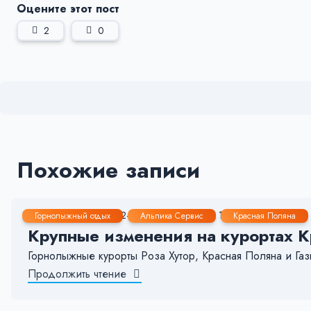
Оцените этот пост
2
0
Похожие записи
9 Янв, 2026
2-3 мин.
151
13
Горнолыжный отдых
Альпика Сервис
Красная Поляна
Крупные изменения на курортах К
Горнолыжные курорты Роза Хутор, Красная Поляна и Газ
Продолжить чтение