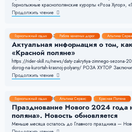
Горнолыжные краснополянские курорты «Роза Хутор», «Г
Продолжить чтение
1 Апр, 2024
1-2 мин.
8695
17
Горнолыжный отдых
Работа канатных дорог
Альпика Серв
Актуальная информация о том, как
«Красной поляне»
https://rider-skill.ru/news/daty-zakrytiya-zimnego-sezona-20
dorog-na-kurortah-krasnoj-polyany/ РОЗА ХУТОР Заключи
Продолжить чтение
5 Дек, 2023
10-11 мин.
2281
19
Горнолыжный отдых
Альпика Сервис
Красная Поляна
Празднование Нового 2024 года н
поляна». Новость обновляется
Меньше месяца осталось до Главного праздника — Новог
Продолжить чтение