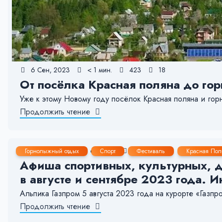
6 Сен, 2023
< 1 мин.
423
18
От посёлка Красная поляна до г
Уже к этому Новому году посёлок Красная поляна и го
Продолжить чтение
17 Июл, 2023
6-7 мин.
1337
15
Горнолыжный отдых
Спорт
Фестиваль
Красная Пол
Афиша спортивных, культурных, д
в августе и сентябре 2023 года. 
Альпика Газпром 5 августа 2023 года на курорте «Газп
Продолжить чтение