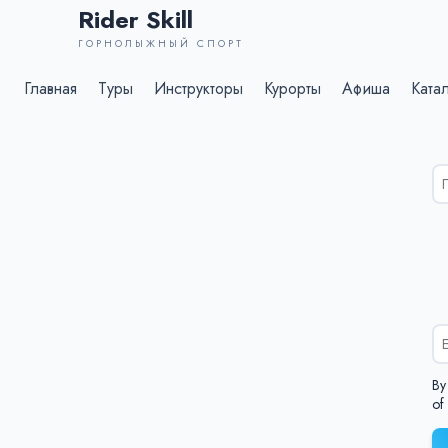
Rider Skill
ГОРНОЛЫЖНЫЙ СПОРТ
Главная
Туры
Инструкторы
Курорты
Афиша
Ката
Ре
по
дл
%s
By
of