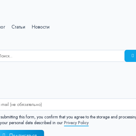
лог
Статьи
Новости
зультаты
иска
я:
:
 submitting this form, you confirm that you agree to the storage and processin
 your personal data described in our
Privacy Policy
Подписаться