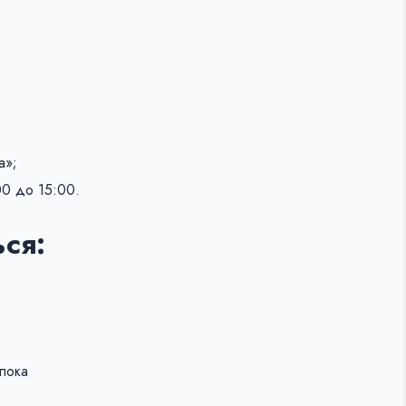
а»;
00 до 15:00.
ся:
 пока