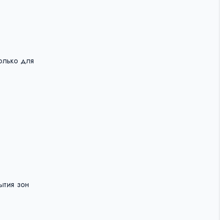
олько для
ытия зон