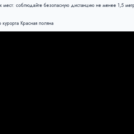
 мест: соблюдайте безопасную дистанцию не менее 1,5 мет
 курорта Красная поляна