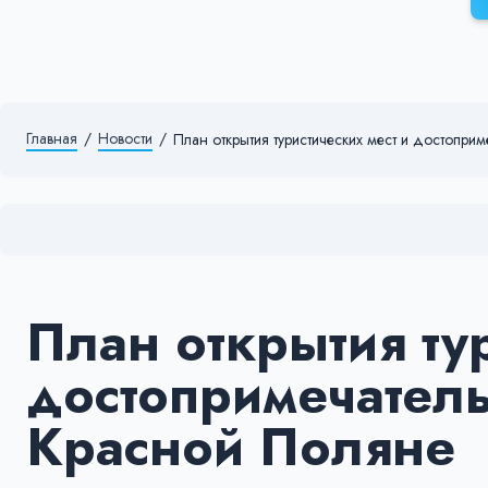
Главная
/
Новости
/
План открытия туристических мест и достопри
План открытия тур
достопримечатель
Красной Поляне