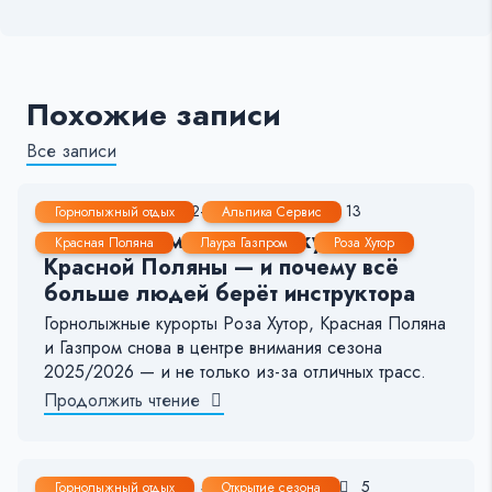
Похожие записи
Все записи
9 Янв, 2026
2-3 мин.
151
13
Горнолыжный отдых
Альпика Сервис
Крупные изменения на курортах
Красная Поляна
Лаура Газпром
Роза Хутор
Красной Поляны — и почему всё
больше людей берёт инструктора
Горнолыжные курорты Роза Хутор, Красная Поляна
и Газпром снова в центре внимания сезона
2025/2026 — и не только из-за отличных трасс.
Продолжить чтение
24 Дек, 2025
4-5 мин.
508
5
Горнолыжный отдых
Открытие сезона