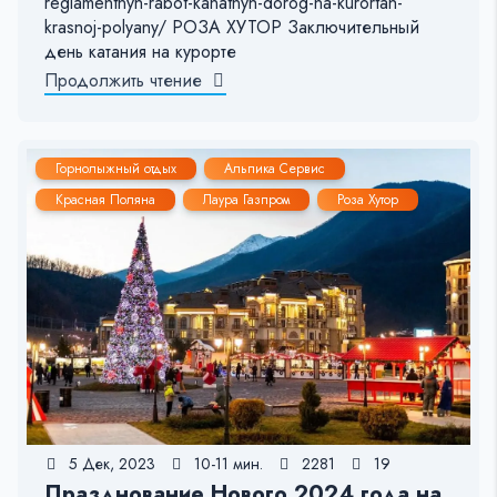
reglamentnyh-rabot-kanatnyh-dorog-na-kurortah-
krasnoj-polyany/ РОЗА ХУТОР Заключительный
день катания на курорте
Продолжить чтение
Горнолыжный отдых
Альпика Сервис
Красная Поляна
Лаура Газпром
Роза Хутор
5 Дек, 2023
10-11 мин.
2281
19
Празднование Нового 2024 года на