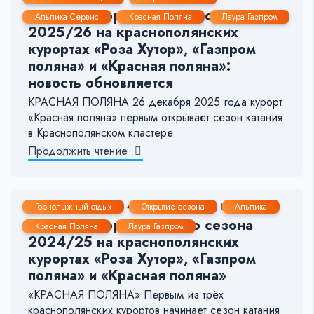
Открытие горнолыжного сезона
Альпика Сервис
Красная Поляна
Лаура Газпром
2025/26 на краснополянских
курортах «Роза Хутор», «Газпром
поляна» и «Красная поляна»:
новость обновляется
КРАСНАЯ ПОЛЯНА 26 декабря 2025 года курорт
«Красная поляна» первым открывает сезон катания
в Краснополянском кластере.
Продолжить чтение
15 Дек, 2024
4-5 мин.
2549
12
Горнолыжный отдых
Открытие сезона
Альпика
Открытие горнолыжного сезона
Красная Поляна
Лаура Газпром
2024/25 на краснополянских
курортах «Роза Хутор», «Газпром
поляна» и «Красная поляна»
«КРАСНАЯ ПОЛЯНА» Первым из трёх
краснополянских курортов начинает сезон катания