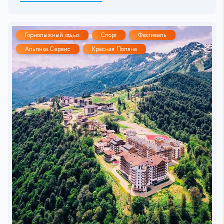
Горнолыжный отдых
Спорт
Фестиваль
Альпика Сервис
Красная Поляна