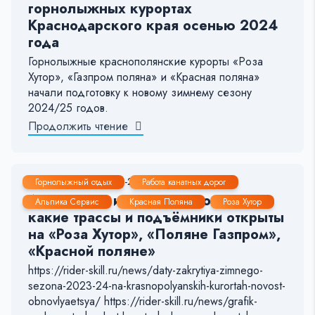
горнолыжных курортах
Краснодарского края осенью 2024
года
Горнолыжные краснополянские курорты «Роза
Хутор», «Газпром поляна» и «Красная поляна»
начали подготовку к новому зимнему сезону
2024/25 годов.
Продолжить чтение
1 Апр, 2024
1-2 мин.
8695
17
Горнолыжный отдых
Работа канатных дорог
Актуальная информация о том,
Альпика Сервис
Красная Поляна
Роза Хутор
какие трассы и подъёмники открыты
на «Роза Хутор», «Поляне Газпром»,
«Красной поляне»
https://rider-skill.ru/news/daty-zakrytiya-zimnego-
sezona-2023-24-na-krasnopolyanskih-kurortah-novost-
obnovlyaetsya/ https://rider-skill.ru/news/grafik-