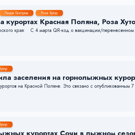
Лаура Газпром
Роза Хутор
 курортах Красная Поляна, Роза Хуто
рского края:⠀ С 4 марта QR-код о вакцинации/перенесенном
Хутор
ила заселения на горнолыжных курор
урортов на Красной Поляне. Это связано с опубликованным 7
Хутор
лыжных курортах Сочи в лыжном сез