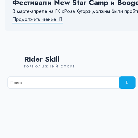
Фестивали New Star Camp и Boog
В марте-апреле на ГК «Роза Хутор» должны были пройти
Продолжить чтение
Rider Skill
ГОРНОЛЫЖНЫЙ СПОРТ
Результаты
поиска
для:
%s: