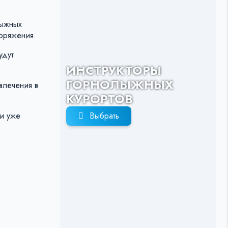
лыжных
поряжения.
удут
ИНСТРУКТОРЫ
ГОРНОЛЫЖНЫХ
звлечения в
КУРОРТОВ
жи уже
Выбрать