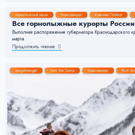
26 Мар, 2020
1-2 мин.
68
2
Горнолыжный отдых
Коронавирус
Красная Поляна
Все горнолыжные курорты России
Выполняя распоряжение губернатора Краснодарского кра
марта
Продолжить чтение
boogelwoogel
New Star Camp
Коронавирус
Роза Хут