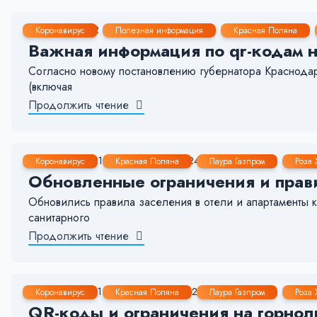
5 Мар, 2022
< 1 мин.
175
9
Коронавирус
Полезная информация
Красная Поляна
Важная информация по qr-кодам на
Согласно новому постановлению губернатора Краснода
(включая
Продолжить чтение
27 Дек, 2021
2-3 мин.
2449
6
Коронавирус
Красная Поляна
Лаура Газпром
Роза 
Обновленные ограничения и прав
Обновились правила заселения в отели и апартаменты к
санитарного
Продолжить чтение
14 Ноя, 2021
1-2 мин.
2243
19
Коронавирус
Красная Поляна
Лаура Газпром
Роза 
QR-коды и ограничения на горно