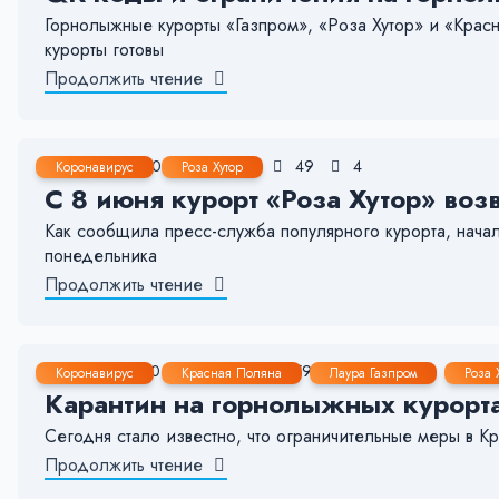
Горнолыжные курорты «Газпром», «Роза Хутор» и «Красн
курорты готовы
Продолжить чтение
6 Июн, 2020
< 1 мин.
49
4
Коронавирус
Роза Хутор
C 8 июня курорт «Роза Хутор» воз
Как сообщила пресс-служба популярного курорта, начал
понедельника
Продолжить чтение
4 Июн, 2020
< 1 мин.
79
9
Коронавирус
Красная Поляна
Лаура Газпром
Роза 
Карантин на горнолыжных курорт
Сегодня стало известно, что ограничительные меры в 
Продолжить чтение