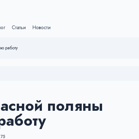
лог
Статьи
Новости
ою работу
расной поляны
работу
75