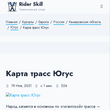
Rider Skill
Горнолыжный спорт
Главная
/
Курорты
/
Европа
/
Россия
/
Кемеровская область
Югус
/
/
Карта трасс Югус
Карта трасс Югус
19 Ноя, 2021
< 1 мин.
526
Народ катается в основном по «гигантской» трассе —