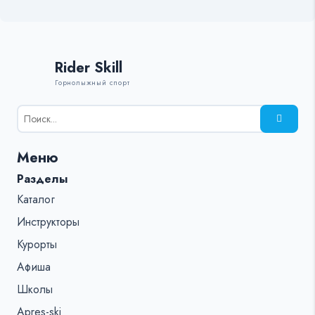
Rider Skill
Горнолыжный спорт
Результаты
поиска
для:
Меню
%s:
Разделы
Каталог
Инструкторы
Курорты
Афиша
Школы
Apres-ski