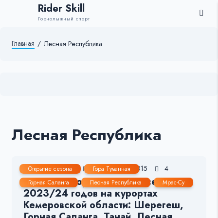
Rider Skill
Горнолыжный спорт
Главная
/
Лесная Республика
Лесная Республика
27 Ноя, 2023
1-2 мин.
1015
4
Открытие сезона
Гора Туманная
Открытие горнолыжного сезона
Горная Саланга
Лесная Республика
Мрас-Су
2023/24 годов на курортах
Кемеровской области: Шерегеш,
Горная Саланга, Танай, Лесная