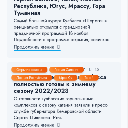
Республика, Югус, Мрассу, Гора
Туманная
Самый большой курорт Кузбасса «Шерегеш»
официально открылся с грандиозной
праздничной программой 18 ноября.
Подробности о программе открытия, новинках
Продолжить чтение
10 Ноя, 2022
1-2 мин.
437
15
Открытие сезона
Горная Саланга
Горнолыжные курорты Кузбасса
Лесная Республика
Мрас-Су
Танай
полностью готовы к зимнему
сезону 2022/2023
О готовности кузбасских горнолыжных
комплексов к сезону катания заявили в пресс-
службе губернатора Кемеровской области
Сергея Цивилёва. Речь
Продолжить чтение