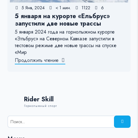
5 Янв, 2024
< 1 мин.
1122
6
5 января на курорте «Ельбрус»
запустили две новые трассы
5 января 2024 года на горнолыжном курорте
«Эльбрус» на Северном Кавказе запустили в
тестовом режиме две новые трассы на спуске
«Мир
Продолжить чтение
Rider Skill
Горнолыжный спорт
Результаты
поиска
для: