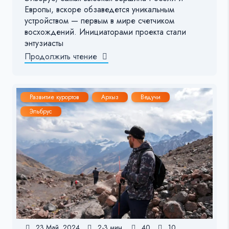
Европы, вскоре обзаведется уникальным
устройством — первым в мире счетчиком
восхождений. Инициаторами проекта стали
энтузиасты
Продолжить чтение
Развитие курортов
Архыз
Ведучи
Эльбрус
23 Май, 2024
2-3 мин.
40
10