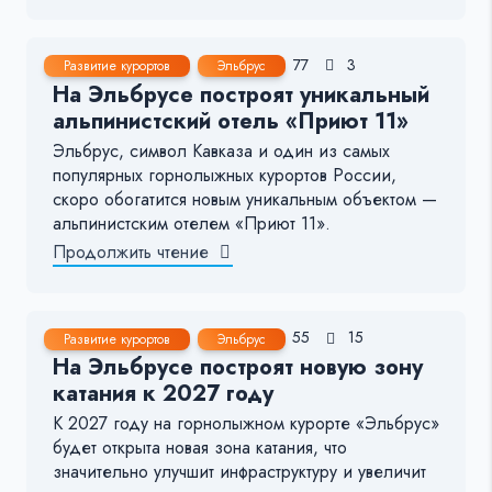
1 Ноя, 2024
2-3 мин.
77
3
Развитие курортов
Эльбрус
На Эльбрусе построят уникальный
альпинистский отель «Приют 11»
Эльбрус, символ Кавказа и один из самых
популярных горнолыжных курортов России,
скоро обогатится новым уникальным объектом —
альпинистским отелем «Приют 11».
Продолжить чтение
5 Окт, 2024
2-3 мин.
55
15
Развитие курортов
Эльбрус
На Эльбрусе построят новую зону
катания к 2027 году
К 2027 году на горнолыжном курорте «Эльбрус»
будет открыта новая зона катания, что
значительно улучшит инфраструктуру и увеличит