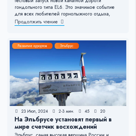
тестовый запуск новой канатной дороги
гондольного типа EL6. Это значимое событие
для всех любителей горнолыжного отдыха,
Продолжить чтение
Развитие курортов
Эльбрус
23 Июл, 2024
2-3 мин.
45
20
На Эльбрусе установят первый в
мире счетчик восхождений
Эльбрус, самая высокая вершина России и