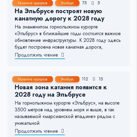
4 Дек, 2024
2-3 мин.
75
5
Развитие курортов
Эльбрус
На Эльбрусе построят новую
канатную дорогу к 2028 году
На знаменитом горнолыжном курорте
«Эльбрус» в ближайшие годы состоится важное
обновление инфраструктуры. К 2028 году здесь
будет построена новая канатная дорога,
Продолжить чтение
3 Дек, 2024
< 1 мин.
112
15
Развитие курортов
Эльбрус
Новая зона катания появится к
2028 году на Эльбрусе
На горнолыжном курорте «Эльбрус», на высоте
3500 метров над уровнем моря и выше, в так
называемой «марсианской впадине» рядом с
уникальной
Продолжить чтение