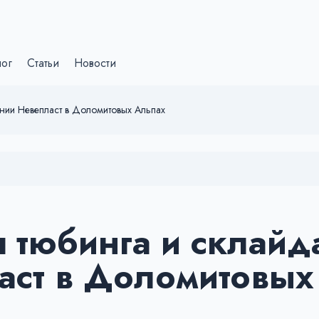
лог
Статьи
Новости
ании Невепласт в Доломитовых Альпах
 тюбинга и склайда
аст в Доломитовых