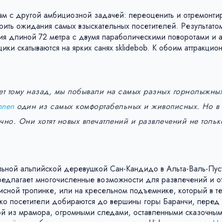
к нам с другой амбициозной задачей: переоценить и отремонти
рить ожидания самых взыскательных посетителей. Результато
ия длиной 72 метра с двумя параболическими поворотами и а
ки скатываются на ярких санях sklidebob. К обоим аттракцио
т тому назад, мы побывали на самых разных горнолыжных
innen
один из самых комфортабельных и живописных. Но в
очно. Они хотят новых впечатлений и развлечений не толь
льной альпийской деревушкой Сан-Кандидо в Альта-Валь-Пус
предлагает многочисленные возможности для развлечений и о
сной тропинке, или на кресельном подъемнике, который в т
лько посетители добираются до вершины горы Баранчи, перед
пой из мрамора, огромными следами, оставленными сказочны