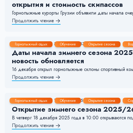
открытия и стоимость скипассов
Горнолыжные курорты Грузии объявили даты начала оче
Продолжить чтение
16 Дек, 2025
5-6 мин.
331
10
Горнолыжный отдых
Обучение
Открытие сезона
Во
Даты начала зимнего сезона 202
новость обновляется
16 декабря открыл горнолыжные склоны спортивный комп
Продолжить чтение
16 Дек, 2025
1-2 мин.
152
18
Горнолыжный отдых
Обучение
Открытие сезона
Со
Открытие зимнего сезона 2025/2
В четверг 18 декабря 2025 года в 10:00 открываются п
Продолжить чтение