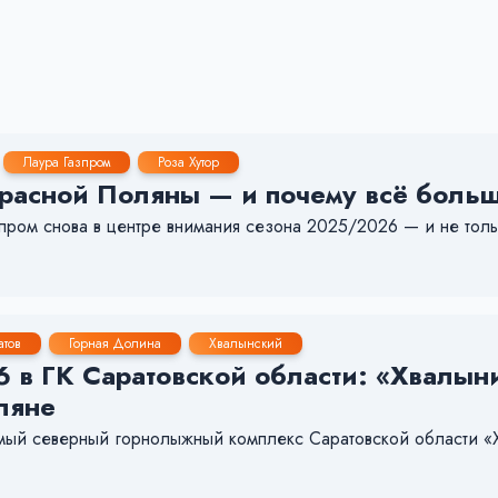
Лаура Газпром
Роза Хутор
расной Поляны — и почему всё больш
пром снова в центре внимания сезона 2025/2026 — и не тольк
атов
Горная Долина
Хвалынский
 в ГК Саратовской области: «Хвалын
ляне
амый северный горнолыжный комплекс Саратовской области «