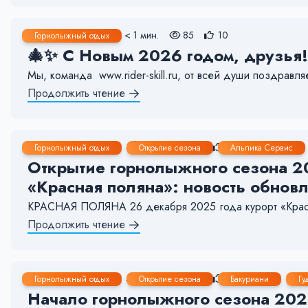
31 Дек, 2025
< 1 мин.
85
10
Горнолыжный отдых
🎄✨ С Новым 2026 годом, друзья!
Мы, команда www.rider-skill.ru, от всей души поздравл
Продолжить чтение
24 Дек, 2025
4-5 мин.
508
5
Горнолыжный отдых
Открытие сезона
Альпика Сервис
Открытие горнолыжного сезона 20
«Красная поляна»: новость обновл
КРАСНАЯ ПОЛЯНА 26 декабря 2025 года курорт «Красна
Продолжить чтение
24 Дек, 2025
5-6 мин.
354
20
Горнолыжный отдых
Открытие сезона
Бакуриани
Гу
Начало горнолыжного сезона 2025