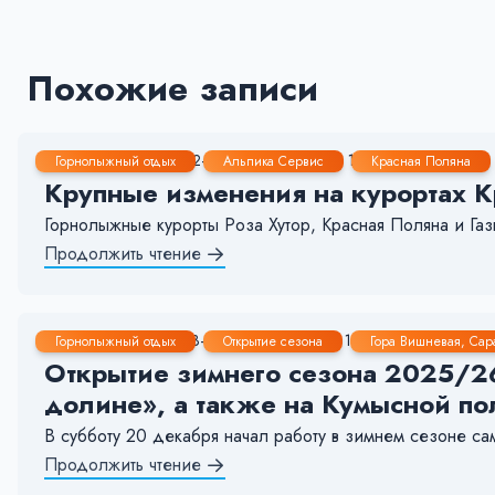
Похожие записи
9 Янв, 2026
2-3 мин.
151
13
Горнолыжный отдых
Альпика Сервис
Красная Поляна
Крупные изменения на курортах К
Горнолыжные курорты Роза Хутор, Красная Поляна и Газ
Продолжить чтение
2 Янв, 2026
3-4 мин.
99
13
Горнолыжный отдых
Открытие сезона
Гора Вишневая, Сар
Открытие зимнего сезона 2025/26
долине», а также на Кумысной по
В субботу 20 декабря начал работу в зимнем сезоне с
Продолжить чтение