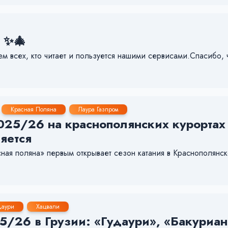
 ✨🎄
яем всех, кто читает и пользуется нашими сервисами.Спасибо,
Красная Поляна
Лаура Газпром
25/26 на краснополянских курортах «
яется
я поляна» первым открывает сезон катания в Краснополянск
даури
Хацвали
/26 в Грузии: «Гудаури», «Бакуриан