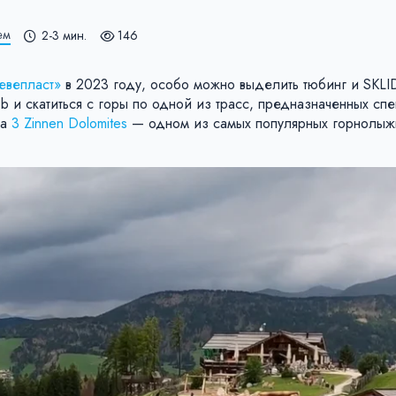
ем
2-3 мин.
146
евепласт»
в 2023 году, особо можно выделить тюбинг и SKLI
bob и скатиться с горы по одной из трасс, предназначенных сп
на
3 Zinnen Dolomites
— одном из самых популярных горнолыж