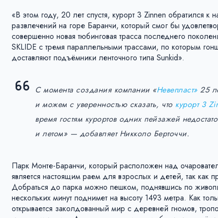
«В этом году, 20 лет спустя, курорт 3 Zinnen обратилcя 
развлечений на горе Баранчи, который смог бы удовлетво
совершенно новая тюбинговая трасса последнего поколен
SKLIDE с тремя параллельными трассами, по которым гонщи
доставляют подъёмники ленточного типа Sunkid».
С момента создания компании «
Невепласт»
25 ле
и можем с уверенностью сказать, что
курорт 3 Z
время гостям курортов одних пейзажей недостат
и летом» — добавляет Никколо Берточчи.
Парк Монте-Баранчи, который расположен над очаровате
является настоящим раем для взрослых и детей, так как 
Добраться до парка можно пешком, поднявшись по живопи
нескольких минут поднимет на высоту 1493 метра. Как то
открывается заколдованный мир с деревней гномов, тро