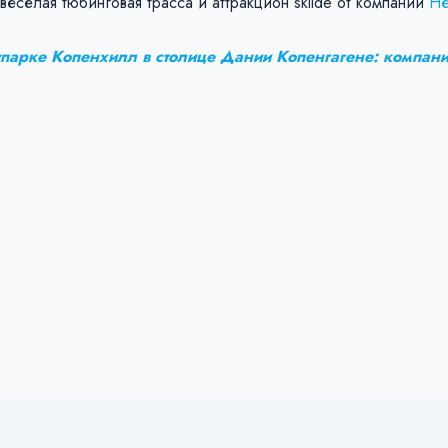
есёлая тюбинговая трасса и аттракцион sklide от компании
Не
парке Копенхилл в столице Дании Копенгагене: компан