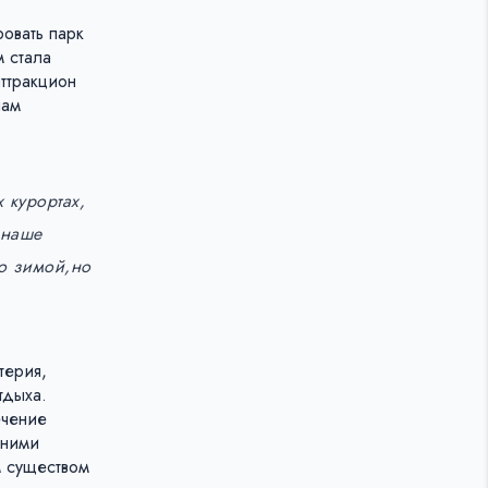
ровать парк
м стала
ттракцион
нам
 курортах,
 наше
ко зимой,но
терия,
тдыха.
ечение
 ними
м существом