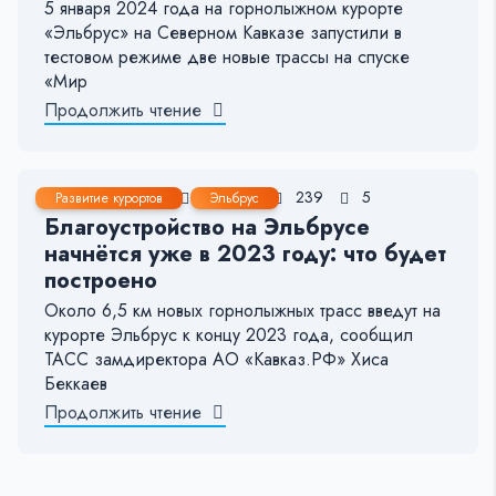
5 января 2024 года на горнолыжном курорте
«Эльбрус» на Северном Кавказе запустили в
тестовом режиме две новые трассы на спуске
«Мир
Продолжить чтение
25 Май, 2023
1-2 мин.
239
5
Развитие курортов
Эльбрус
Благоустройство на Эльбрусе
начнётся уже в 2023 году: что будет
построено
Около 6,5 км новых горнолыжных трасс введут на
курорте Эльбрус к концу 2023 года, сообщил
ТАСС замдиректора АО «Кавказ.РФ» Хиса
Беккаев
Продолжить чтение