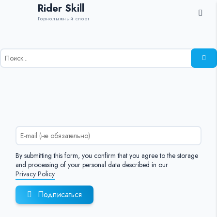
Rider Skill
Горнолыжный спорт
Результаты
поиска
для:
%s:
By submitting this form, you confirm that you agree to the storage
and processing of your personal data described in our
Privacy Policy
Подписаться