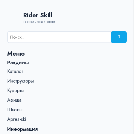
Rider Skill
Горнолыжный спорт
Результаты
поиска
для:
Меню
%s:
Разделы
Каталог
Инструкторы
Курорты
Афиша
Школы
Apres-ski
Информация