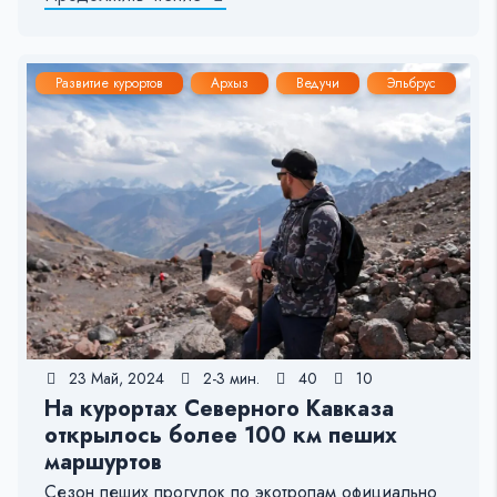
Развитие курортов
Архыз
Ведучи
Эльбрус
23 Май, 2024
2-3 мин.
40
10
На курортах Северного Кавказа
открылось более 100 км пеших
маршуртов
Сезон пеших прогулок по экотропам официально