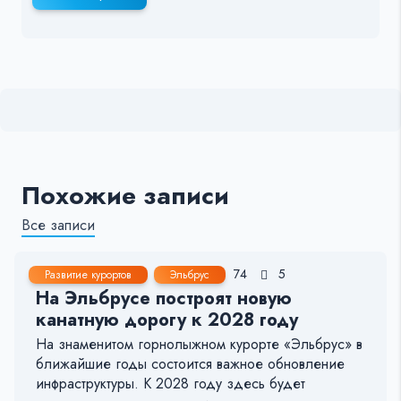
Похожие записи
Все записи
4 Дек, 2024
2-3 мин.
74
5
Развитие курортов
Эльбрус
На Эльбрусе построят новую
канатную дорогу к 2028 году
На знаменитом горнолыжном курорте «Эльбрус» в
ближайшие годы состоится важное обновление
инфраструктуры. К 2028 году здесь будет