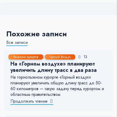
Похожие записи
Все записи
19 Фев, 2020
4-5 мин.
80
13
Развитие курортов
Горный Воздух
На «Горном воздухе» планируют
увеличить длину трасс в два раза
На горнолыжном курорте «Горный воздух»
планируют увеличить общую длину трасс до 50-
60 километров — такую задачу перед курортом и
областным правительством
Продолжить чтение