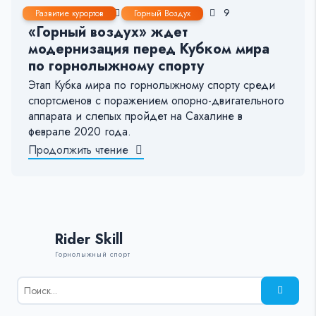
25 Ноя, 2019
1-2 мин.
44
9
Развитие курортов
Горный Воздух
«Горный воздух» ждет
модернизация перед Кубком мира
по горнолыжному спорту
Этап Кубка мира по горнолыжному спорту среди
спортсменов с поражением опорно-двигательного
аппарата и слепых пройдет на Сахалине в
феврале 2020 года.
Продолжить чтение
Rider Skill
Горнолыжный спорт
Результаты
поиска
для: