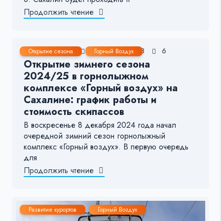
Продолжить чтение
9 Дек, 2024
1-2 мин.
368
6
Открытие сезона
Горный Воздух
Открытие зимнего сезона
2024/25 в горнолыжном
комплексе «Горный воздух» на
Сахалине: график работы и
стоимость скипассов
В воскресенье 8 декабря 2024 года начал
очередной зимний сезон горнолыжный
комплекс «Горный воздух». В первую очередь
для
Продолжить чтение
Развитие курортов
Горный Воздух