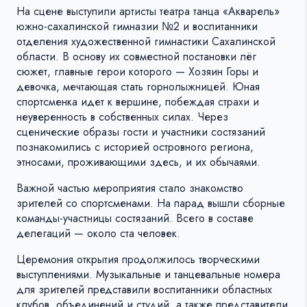
На сцене выступили артисты театра танца «Акварель»
южно-сахалинской гимназии №2 и воспитанники
отделения художественной гимнастики Сахалинской
области. В основу их совместной постановки лёг
сюжет, главные герои которого — Хозяин Горы и
девочка, мечтающая стать горнолыжницей. Юная
спортсменка идет к вершине, побеждая страхи и
неуверенность в собственных силах. Через
сценические образы гости и участники состязаний
познакомились с историей островного региона,
этносами, проживающими здесь, и их обычаями.
Важной частью мероприятия стало знакомство
зрителей со спортсменами. На парад вышли сборные
команды-участницы состязаний. Всего в составе
делегаций — около ста человек.
Церемония открытия продолжилось творческими
выступлениями. Музыкальные и танцевальные номера
для зрителей представили воспитанники областных
клубов, объединений и студий, а также представители