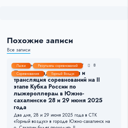
Похожие записи
Все записи
27 Июн, 2025
1-2 мин.
57
8
Лыжи
Результаты соревнований
Программа, результаты и
Соревнования
Горный Воздух
трансляция соревнований на II
этапе Кубка России по
лыжероллерам в Южно-
сахалинске 28 и 29 июня 2025
года
Два дня, 28 и 29 июня 2025 года в СТК
«Горный воздух» в городе Южно-сахалинск на
о. Сахалин будет проходить II