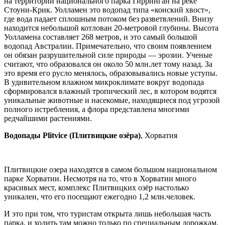
на территории национального парка Гирринган на реке
Стоуни-Крик. Уолламен это водопад типа «конский хвост»,
где вода падает сплошным потоком без разветвлений. Внизу
находится небольшой котлован 20-метровой глубины. Высота
Уолламена составляет 268 метров, и это самый большой
водопад Австралии. Примечательно, что своим появлением
он обязан разрушительной силе природы — эрозии. Ученые
считают, что образовался он около 50 млн.лет тому назад. За
это время его русло менялось, образовывались новые уступы.
В удивительном влажном микроклимате вокруг водопада
сформировался влажный тропический лес, в котором водятся
уникальные животные и насекомые, находящиеся под угрозой
полного истребления, а флора представлена многими
редчайшими растениями.
Водопады Plitvice (Плитвицкие озёра)
, Хорватия
Плитвицкие озера находятся в самом большом национальном
парке Хорватии. Несмотря на то, что в Хорватии много
красивых мест, комплекс Плитвицких озёр настолько
уникален, что его посещают ежегодно 1,2 млн.человек.
И это при том, что туристам открыта лишь небольшая часть
парка, и ходить там можно только по специальным дорожкам.