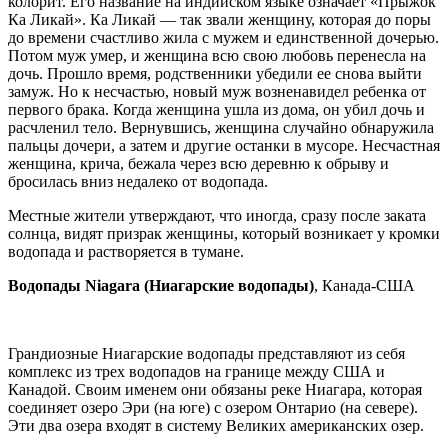
колорит. Его название на индийском языке означает «Прыжок
Ка Ликай». Ка Ликай — так звали женщину, которая до поры
до времени счастливо жила с мужем и единственной дочерью.
Потом муж умер, и женщина всю свою любовь перенесла на
дочь. Прошло время, родственники убедили ее снова выйти
замуж. Но к несчастью, новый муж возненавидел ребенка от
первого брака. Когда женщина ушла из дома, он убил дочь и
расчленил тело. Вернувшись, женщина случайно обнаружила
пальцы дочери, а затем и другие останки в мусоре. Несчастная
женщина, крича, бежала через всю деревню к обрыву и
бросилась вниз недалеко от водопада.
Местные жители утверждают, что иногда, сразу после заката
солнца, видят призрак женщины, который возникает у кромки
водопада и растворяется в тумане.
Водопады Niagara (Ниагарские водопады)
, Канада-США
Грандиозные Ниагарские водопады представляют из себя
комплекс из трех водопадов на границе между США и
Канадой. Своим именем они обязаны реке Ниагара, которая
соединяет озеро Эри (на юге) с озером Онтарио (на севере).
Эти два озера входят в систему Великих американских озер.