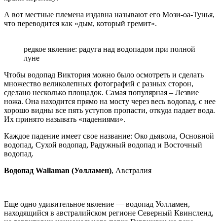
А вот местные племена издавна называют его Мози-оа-Тунья,
что переводится как «дым, который гремит».
редкое явление: радуга над водопадом при полной
луне
Чтобы водопад Виктория можно было осмотреть и сделать
множество великолепных фотографий с разных сторон,
сделано несколько площадок. Самая популярная – Лезвие
ножа. Она находится прямо на мосту через весь водопад, с нее
хорошо видны все пять уступов пропасти, откуда падает вода.
Их принято называть «падениями».
Каждое падение имеет свое название: Око дьявола, Основной
водопад, Сухой водопад, Радужный водопад и Восточный
водопад.
Водопад Wallaman (Уолламен)
, Австралия
Еще одно удивительное явление — водопад Уолламен,
находящийся в австралийском регионе Северный Квинсленд,