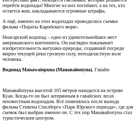
перейти водопады! Многие из них погибают, а на тех, кто
остается жив, накладываются огромные штрафы.
А ещё, именно на этих водопадах проводились съемки
фильма «Пираты Карибского моря».
Ниагарский водопад – одно из удивительнейших мест
американского континента. Он наглядно показывает
изобретательность матушки-природы, создавшей посреди
мирно текущей реки грозную силу, неподвластную воле
человека.
Водопад Manawaiopuna (Манавайопуна)
, Гавайи
Манавайопуна высотой 105 метров находится на острове
Куаи. Когда-то он был затерянным в гавайских лесах
неизвестным водопадом. Всё поменялось после выхода
фильма Стивена Спилберга «Парк Юрского периода», где для
съемок был выбран именно он. С тех пор Манавайопуна стал
туристическим центром.