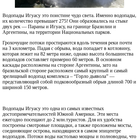
Водопады Игуасу это поистине чудо света. Именно водопады,
их количество превышает 275! Они образовались на стыке
двух рек — Параны и Игуасу, на границе Бразилии и
Аргентины, на территории Национальных парков.
Грохочущие потоки простираются вдоль течения реки почти
на 3 километра. Падая с обрыва, вода попадает в котловину,
которая лежит на 82 метра ниже, однако высота большинства
водопадов составляет примерно 60 метров. В основном
каскады расположены на стороне Аргентины, зато на
бразильской стороне расположен самый крупный и самый
зрелищный водопад комплекса – “Горло дьявола” —
представляющий собой подковообразный обрыв длиной 700 и
шириной 150 метров.
Водопады Игуасу это одна из самых известных
достопримечательностей Южной Америки. Эти места
ежегодно посещают до 2 млн.туристов. Для их удобства
построены смотровые площадки, а также проложены мосты,
соединяющие острова, находящиеся в самом эпицентре
водопадов. Потоки воды настолько мощны и полноводны, что