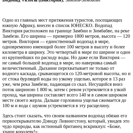
Одно из главных мест притяжения туристов, посещающих
южную Африку, внесен в список ЮНЕСКО. Водопад
Виктория расположен на границе Замбии и Зимбабве, на реке
Замбези. Его ширина — примерно 1800 метров, высота — 120
метров. Виктория — единственный водопад в мире,
одновременно имеющий более 100 метров в высоту и более
километра в ширину. Это четвертый в мире по ширине и один
из крупнейших по расходу воды. Но даже если Виктория —
не самый большой водопад в мире, но наверняка самый
величественный. Дыхание перехватывает не только от
водного каскада, срывающегося со 120-метровой высоты, но и
от стока бурлящей воды по узкому ущелью, которое в 13 раз
уже, чем река Замбези, падающая со скал. Несущийся вниз
поток шириною 1 800 м, затем с ревом устремляется в узкий
проход, чья ширина составляет всего 140 м в самом широком
месте своего жерла. Дальше горловина ущелья сжимается до
100 м и вода с шумом устремляется в эту расщелину.
Здесь стоит сказать, что своим названием водопад обязан его
первооткрывателю Дэвиду Ливингстону, который, увидев это
чудо природы, как истинный британец вскрикнул: «Боже,
храни королеву!»