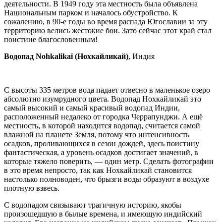
деятельности. В 1949 году эта местность была объявлена
Национальным парком и началось обустройство. К
сожалению, в 90-е годы во время распада Югославии за эту
территорию велись жестокие бои. Зато сейчас этот край стал
поистине благословенным!
Водопад
Nohkalikai
(Нохкайликай)
, Индия
С высоты 335 метров вода падает отвесно в маленькое озеро
абсолютно изумрудного цвета. Водопад Нохкайликай это
самый высокий и самый красивый водопад Индии,
расположенный недалеко от городка Черрапунджи. А ещё
местность, в которой находится водопад, считается самой
влажной на планете Земля, потому что интенсивность
осадков, проливающихся в сезон дождей, здесь поистину
фантастическая, а уровень осадков достигает значений, в
которые тяжело поверить, — один метр. Сделать фотографии
в это время непросто, так как Нохкайликай становится
настолько полноводен, что брызги воды образуют в воздухе
плотную взвесь.
С водопадом связывают трагичную историю, якобы
произошедшую в былые времена, и имеющую индийский