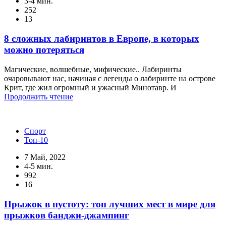
3-4 мин.
252
13
8 сложных лабиринтов в Европе, в которых
можно потеряться
Магические, волшебные, мифические.. Лабиринты
очаровывают нас, начиная с легенды о лабиринте на острове
Крит, где жил огромный и ужасный Минотавр. И
Продолжить чтение
Спорт
Топ-10
7 Май, 2022
4-5 мин.
992
16
Прыжок в пустоту: топ лучших мест в мире для
прыжков банджи-джампинг