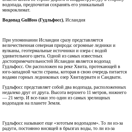
водопада, предпочитая сохранять его уникальный
микроклимат.
Водопад Gullfoss (Гудльфосс)
, Исландия
При упоминании Исландии сразу представляется
величественная северная природа: огромные ледники и
вулканы, геотермальные источники и озера с водой
удивительного цвета. Одной из самых известных
достопримечательностей Исландии является водопад
Гудльфосс. Он расположен на реке Хвита, протекающей в
юго-западной части страны, которая в свою очередь питается
водами горных ледниковых озер Хвитаурватн и Сандватн.
Гудльфосс представляет собой два водопада, расположенных
недалеко друг от друга. Высота верхнего 11 метров, нижнего
— 21 метр. И все-таки это один из самых зрелищных
водопадов на планете Земля.
Гудльфосс называют еще «зототым водопадом». То ли из-за
радуги, постоянно висящей в брызгах воды, то ли из-за