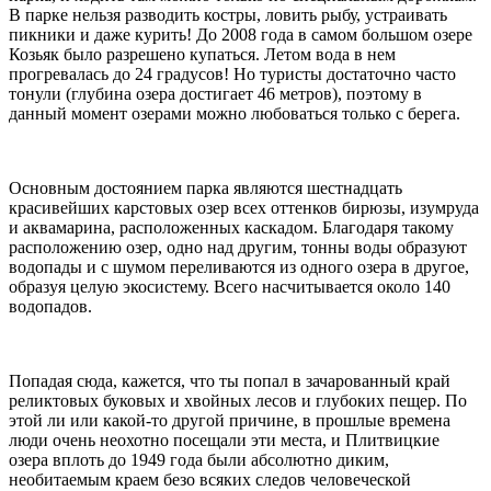
В парке нельзя разводить костры, ловить рыбу, устраивать
пикники и даже курить! До 2008 года в самом большом озере
Козьяк было разрешено купаться. Летом вода в нем
прогревалась до 24 градусов! Но туристы достаточно часто
тонули (глубина озера достигает 46 метров), поэтому в
данный момент озерами можно любоваться только с берега.
Основным достоянием парка являются шестнадцать
красивейших карстовых озер всех оттенков бирюзы, изумруда
и аквамарина, расположенных каскадом. Благодаря такому
расположению озер, одно над другим, тонны воды образуют
водопады и с шумом переливаются из одного озера в другое,
образуя целую экосистему. Всего насчитывается около 140
водопадов.
Попадая сюда, кажется, что ты попал в зачарованный край
реликтовых буковых и хвойных лесов и глубоких пещер. По
этой ли или какой-то другой причине, в прошлые времена
люди очень неохотно посещали эти места, и Плитвицкие
озера вплоть до 1949 года были абсолютно диким,
необитаемым краем безо всяких следов человеческой