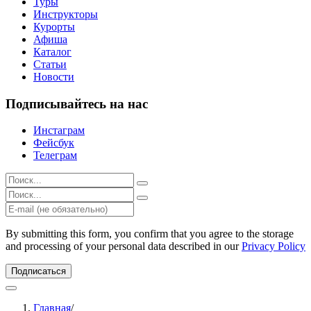
Туры
Инструкторы
Курорты
Афиша
Каталог
Статьи
Новости
Подписывайтесь на нас
Инстаграм
Фейсбук
Телеграм
Результаты
поиска
Результаты
для:
поиска
%s:
для:
%s:
By submitting this form, you confirm that you agree to the storage
and processing of your personal data described in our
Privacy Policy
Подписаться
Главная
/