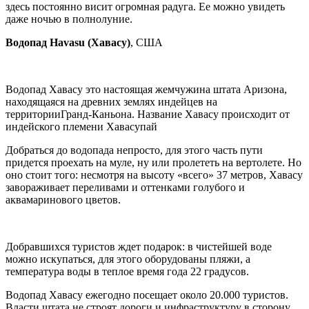
здесь постоянно висит огромная радуга. Ее можно увидеть
даже ночью в полнолуние.
Водопад Havasu (Хавасу)
, США
Водопад Хавасу это настоящая жемчужина штата Аризона,
находящаяся на древних землях индейцев на
территорииГранд-Каньона. Название Хавасу происходит от
индейского племени Хавасупай
Добраться до водопада непросто, для этого часть пути
придется проехать на муле, ну или пролететь на вертолете. Но
оно стоит того: несмотря на высоту «всего» 37 метров, Хавасу
завораживает переливами и оттенками голубого и
аквамаринового цветов.
Добравшихся туристов ждет подарок: в чистейшей воде
можно искупаться, для этого оборудованы пляжи, а
температура воды в теплое время года 22 градусов.
Водопад Хавасу ежегодно посещает около 20.000 туристов.
Власти штата не строят дороги и инфраструктуру в сторону