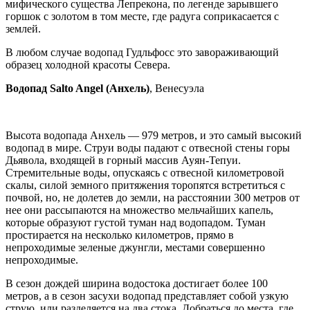
мифического существа Лепрекона, по легенде зарывшего
горшок с золотом в том месте, где радуга соприкасается с
землей.
В любом случае водопад Гудльфосс это завораживающий
образец холодной красоты Севера.
Водопад Salto Angel (Анхель)
, Венесуэла
Высота водопада Анхель — 979 метров, и это самый высокий
водопад в мире. Струи воды падают с отвесной стены горы
Дьявола, входящей в горный массив Ауян-Тепуи.
Стремительные воды, опускаясь с отвесной километровой
скалы, силой земного притяжения торопятся встретиться с
почвой, но, не долетев до земли, на расстоянии 300 метров от
нее они рассыпаются на множество мельчайших капель,
которые образуют густой туман над водопадом. Туман
простирается на несколько километров, прямо в
непроходимые зеленые джунгли, местами совершенно
непроходимые.
В сезон дождей ширина водостока достигает более 100
метров, а в сезон засухи водопад представляет собой узкую
струю, или разделяется на два стока. Добраться до места, где