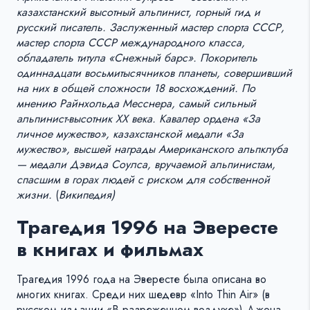
казахстанский высотный альпинист, горный гид и
русский писатель. Заслуженный мастер спорта СССР,
мастер спорта СССР международного класса,
обладатель титула «Снежный барс». Покоритель
одиннадцати восьмитысячников планеты, совершивший
на них в общей сложности 18 восхождений. По
мнению Райнхольда Месснера, самый сильный
альпинист-высотник XX века. Кавалер ордена «За
личное мужество», казахстанской медали «За
мужество», высшей награды Американского альпклуба
— медали Дэвида Соулса, вручаемой альпинистам,
спасшим в горах людей с риском для собственной
жизни.
(
Википедия)
Трагедия 1996 на Эвересте
в книгах и фильмах
Трагедия 1996 года на Эвересте была описана во
многих книгах. Среди них шедевр «Into Thin Air» (в
русском издании «В разреженном воздухе») Джона