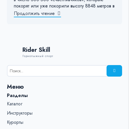
покорят или уже покорили высоту 8848 метров в
Продолжить чтение
Rider Skill
Горнолыжный спорт
Результаты
поиска
для:
Меню
%s:
Разделы
Каталог
Инструкторы
Курорты