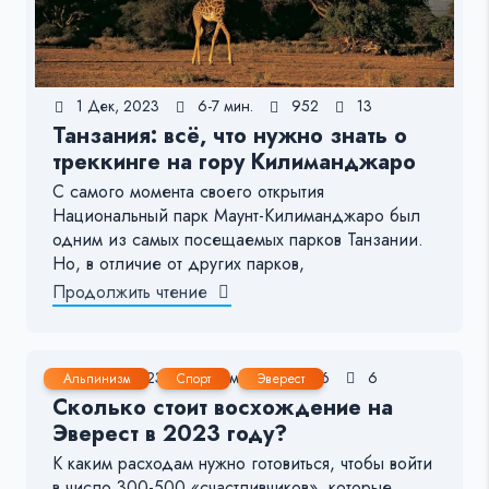
1 Дек, 2023
6-7 мин.
952
13
Танзания: всё, что нужно знать о
треккинге на гору Килиманджаро
С самого момента своего открытия
Национальный парк Маунт-Килиманджаро был
одним из самых посещаемых парков Танзании.
Но, в отличие от других парков,
Продолжить чтение
23 Авг, 2023
8-9 мин.
7186
6
Альпинизм
Спорт
Эверест
Сколько стоит восхождение на
Эверест в 2023 году?
К каким расходам нужно готовиться, чтобы войти
в число 300-500 «счастливчиков», которые