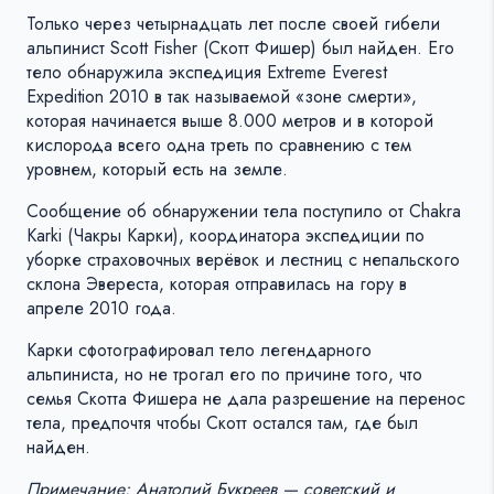
Только через четырнадцать лет после своей гибели
альпинист Scott Fisher (Скотт Фишер) был найден. Его
тело обнаружила экспедиция Extreme Everest
Expedition 2010 в так называемой «зоне смерти»,
которая начинается выше 8.000 метров и в которой
кислорода всего одна треть по сравнению с тем
уровнем, который есть на земле.
Сообщение об обнаружении тела поступило от Chakra
Karki (Чакры Карки), координатора экспедиции по
уборке страховочных верёвок и лестниц с непальского
склона Эвереста, которая отправилась на гору в
апреле 2010 года.
Карки сфотографировал тело легендарного
альпиниста, но не трогал его по причине того, что
семья Скотта Фишера не дала разрешение на перенос
тела, предпочтя чтобы Скотт остался там, где был
найден.
Примечание: Анатолий Букреев — советский и