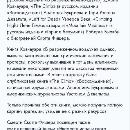
Кракауэра, «The Climb» (в русском издании
«Восхождение») Анатолия Букреева и Гэри Уэстона
Девальта, «Left for Dead» Уэзерса Бека, «Climbing
High» Лене Гаммельгаард и «Mountain Madness» (в
русском издании «Горное безумие») Роберта Биркби
с биографией Скотта Фишера.
Книга Кракауэра «В разреженном воздухе» однако,
вызвала многочисленные критические замечания и
протесты, поскольку выжившие в тот день альпинисты
называли некоторые детали его рассказа неверными
или искаженными. В ответ на критику была
опубликована книга «The Climb» («Восхождение»),
написанная двумя авторами: Анатолием Букреевым и
американским журналистом Уэстоном Девальтом.
Только прочитав обе эти книги, можно получить полную
картину трагедии, увидев её с разных ракурсов.
Смерти Скотта Фишера посвящен также
художественный фильм «Эверест» исландского