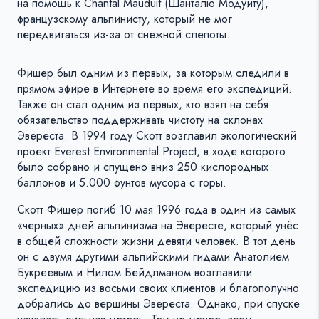
на помощь к Chantal Mauduit (Шанталю Модуиту),
французскому альпинисту, который не мог
передвигаться из-за от снежной слепоты.
Фишер был одним из первых, за которым следили в
прямом эфире в Интернете во время его экспедиций.
Также он стал одним из первых, кто взял на себя
обязательство поддерживать чистоту на склонах
Эвереста. В 1994 году Скотт возглавил экологический
проект Everest Environmental Project, в ходе которого
было собрано и спущено вниз 250 кислородных
баллонов и 5.000 фунтов мусора с горы.
Скотт Фишер погиб 10 мая 1996 года в один из самых
«черных» дней альпинизма на Эвересте, который унёс
в общей сложности жизни девяти человек. В тот день
он с двумя другими альпийскими гидами Анатолием
Букреевым и Нилом Бейдлманом возглавили
экспедицию из восьми своих клиентов и благополучно
добрались до вершины Эвереста. Однако, при спуске