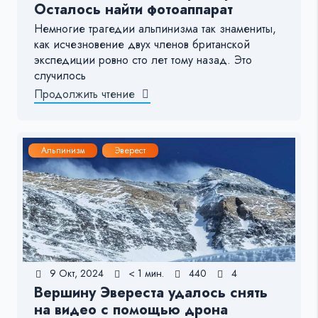
Осталось найти фотоаппарат
Немногие трагедии альпинизма так знамениты,
как исчезновение двух членов британской
экспедиции ровно сто лет тому назад. Это
случилось
Продолжить чтение
Альпинизм
Эверест
9 Окт, 2024
< 1 мин.
440
4
Вершину Эвереста удалось снять
на видео с помощью дрона