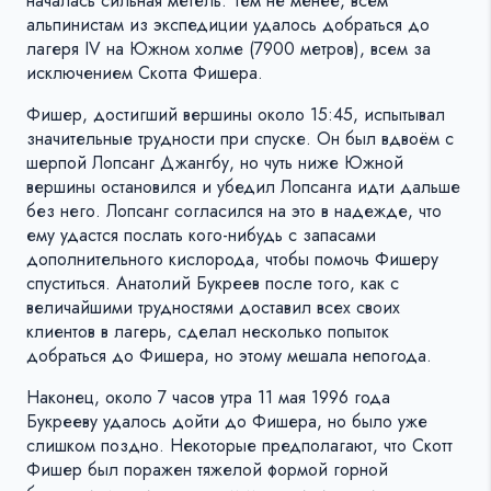
началась сильная метель. Тем не менее, всем
альпинистам из экспедиции удалось добраться до
лагеря IV на Южном холме (7900 метров), всем за
исключением Скотта Фишера.
Фишер, достигший вершины около 15:45, испытывал
значительные трудности при спуске. Он был вдвоём с
шерпой Лопсанг Джангбу, но чуть ниже Южной
вершины остановился и убедил Лопсанга идти дальше
без него. Лопсанг согласился на это в надежде, что
ему удастся послать кого-нибудь с запасами
дополнительного кислорода, чтобы помочь Фишеру
спуститься. Анатолий Букреев после того, как с
величайшими трудностями доставил всех своих
клиентов в лагерь, сделал несколько попыток
добраться до Фишера, но этому мешала непогода.
Наконец, около 7 часов утра 11 мая 1996 года
Букрееву удалось дойти до Фишера, но было уже
слишком поздно. Некоторые предполагают, что Скотт
Фишер был поражен тяжелой формой горной