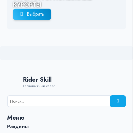
КУРОРТЫ
Выбрать
Rider Skill
Горнолыжный спорт
Результаты
поиска
для:
Меню
%s:
Разделы