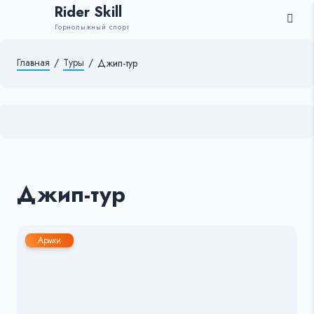
Rider Skill
Горнолыжный спорт
Главная
/
Туры
/
Джип-тур
Джип-тур
Армхи