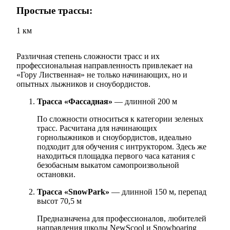
Простые трассы:
1 км
Различная степень сложности трасс и их
профессиональная направленность привлекает на
«Гору Лиственная» не только начинающих, но и
опытных лыжников и сноубордистов.
Трасса «Фассадная»
— длинной 200 м
По сложности относиться к категории зеленых
трасс. Расчитана для начинающих
горнолыжников и сноубордистов, идеально
подходит для обучения с интруктором. Здесь же
находиться площадка первого часа катания с
безобасным выкатом самопроизвольной
остановки.
Трасса «SnowPark»
— длинной 150 м, перепад
высот 70,5 м
Предназначена для профессионалов, любителей
направления школы NewScool и Snowboaring