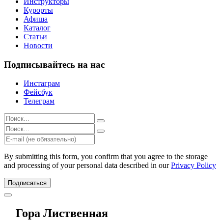
Инструкторы
Курорты
Афиша
Каталог
Статьи
Новости
Подписывайтесь на нас
Инстаграм
Фейсбук
Телеграм
Результаты
поиска
Результаты
для:
поиска
%s:
для:
%s:
By submitting this form, you confirm that you agree to the storage
and processing of your personal data described in our
Privacy Policy
Подписаться
Гора Лиственная