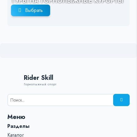
ТУРЫ НА ГОРНОЛЫЖНЫЕ КУРОРТЫ
Выбрать
Rider Skill
Горнолыжный спорт
Результаты
поиска
для:
Меню
%s:
Разделы
Каталог