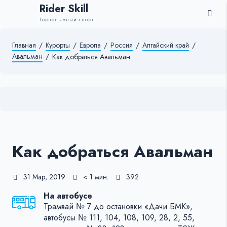
Rider Skill
Горнолыжный спорт
Главная
/
Курорты
/
Европа
/
Россия
/
Алтайский край
/
Авальман
/
Как добраться Авальман
Как добраться Авальман
31 Мар, 2019
< 1 мин.
392
На автобусе
Трамвай № 7 до остановки «Дачи БМК»,
автобусы № 111, 104, 108, 109, 28, 2, 55,