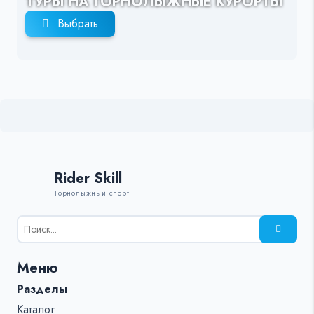
ТУРЫ НА ГОРНОЛЫЖНЫЕ КУРОРТЫ
Выбрать
Rider Skill
Горнолыжный спорт
Результаты
поиска
для:
Меню
%s:
Разделы
Каталог