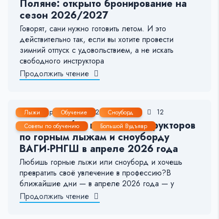
Поляне: открыто бронирование на
сезон 2026/2027
Говорят, сани нужно готовить летом. И это
действительно так, если вы хотите провести
зимний отпуск с удовольствием, а не искать
свободного инструктора
Продолжить чтение
29 Мар, 2026
1-2 мин.
92
12
Лыжи
Обучение
Сноуборд
Открыт набор в школу инструкторов
Советы по обучению
Большой Вудъявр
по горным лыжам и сноуборду
ВАГИ-РНГШ в апреле 2026 года
Любишь горные лыжи или сноуборд и хочешь
превратить своё увлечение в профессию?В
ближайшие дни — в апреле 2026 года — у
Продолжить чтение