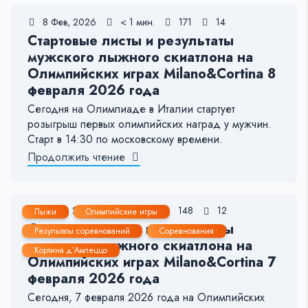
8 Фев, 2026
< 1 мин.
171
14
Стартовые листы и результаты
мужского лыжного скиатлона на
Олимпийских играх Milano&Cortina 8
февраля 2026 года
Сегодня на Олимпиаде в Италии стартует
розыгрыш первых олимпийских наград у мужчин.
Старт в 14:30 по московскому времени.
Продолжить чтение
7 Фев, 2026
< 1 мин.
148
12
Лыжи
Олимпийские игры
Стартовые листы и результаты
Результаты соревнований
Соревнования
женского лыжного скиатлона на
Кортина д’Ампеццо
Олимпийских играх Milano&Cortina 7
февраля 2026 года
Сегодня, 7 февраля 2026 года на Олимпийских