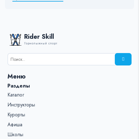
Rider Skill
Горнолыжный спорт
Результаты
поиска
для:
Меню
%s:
Разделы
Каталог
Инструкторы
Курорты
Афиша
Школы