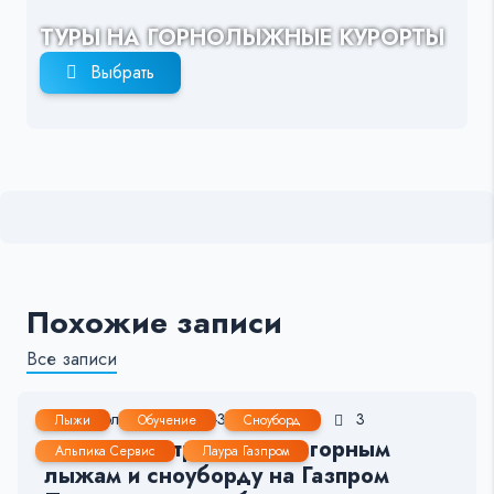
ТУРЫ НА ГОРНОЛЫЖНЫЕ КУРОРТЫ
Выбрать
Похожие записи
Все записи
10 Июл, 2026
2-3 мин.
36
3
Лыжи
Обучение
Сноуборд
Лучшие инструкторы по горным
Альпика Сервис
Лаура Газпром
лыжам и сноуборду на Газпром