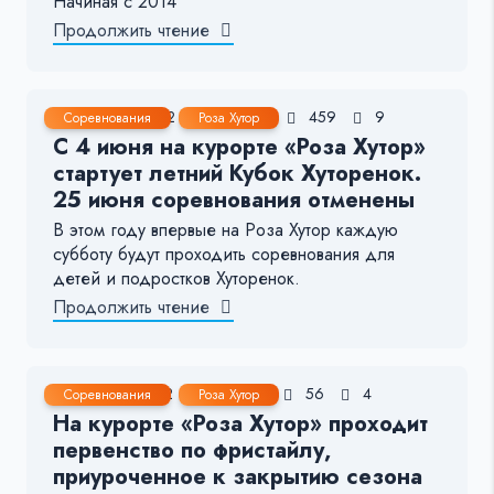
Начиная с 2014
Продолжить чтение
24 Июн, 2022
2-3 мин.
459
9
Соревнования
Роза Хутор
С 4 июня на курорте «Роза Хутор»
стартует летний Кубок Хуторенок.
25 июня соревнования отменены
В этом году впервые на Роза Хутор каждую
субботу будут проходить соревнования для
детей и подростков Хуторенок.
Продолжить чтение
30 Мар, 2022
< 1 мин.
56
4
Соревнования
Роза Хутор
На курорте «Роза Хутор» проходит
первенство по фристайлу,
приуроченное к закрытию сезона