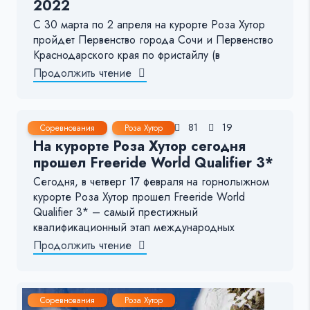
2022
С 30 марта по 2 апреля на курорте Роза Хутор
пройдет Первенство города Сочи и Первенство
Краснодарского края по фристайлу (в
Продолжить чтение
17 Фев, 2022
< 1 мин.
81
19
Соревнования
Роза Хутор
На курорте Роза Хутор сегодня
прошел Freeride World Qualifier 3*
Сегодня, в четверг 17 февраля на горнолыжном
курорте Роза Хутор прошел Freeride World
Qualifier 3* – самый престижный
квалификационный этап международных
Продолжить чтение
Соревнования
Роза Хутор