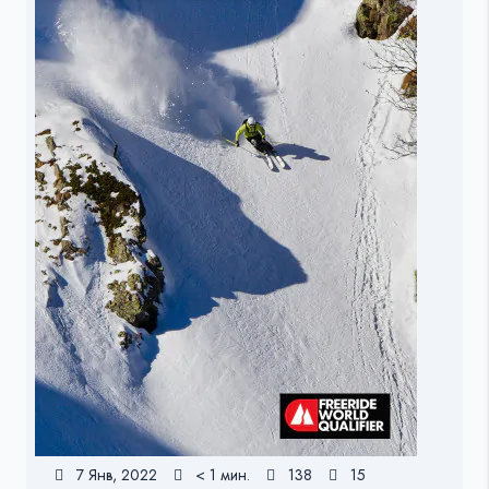
7 Янв, 2022
< 1 мин.
138
15