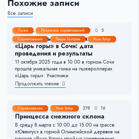
Похожие записи
Все записи
11 Окт, 2025
1-2 мин.
428
5
Лыжи
Результаты соревнований
Гонка на лыжероллерах в гору
Соревнования
Лаура Газпром
Роза Хутор
«Царь горы» в Сочи: дата
проведения и результаты
11 октября 2025 года в 10:00 в горном Сочи
прошла уникальная гонка на лыжероллерах
«Царь горы». Участники
Продолжить чтение
4 Мар, 2023
1-2 мин.
278
16
Соревнования
Роза Хутор
Принцесса снежного склона
В среду 8 марта с 10:00 до 15:00 на трассе
«Ювентус» в горной Олимпийской деревне на
курорте «Роза Хутор» пройдут соревнования