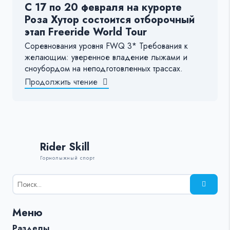
С 17 по 20 февраля на курорте
Роза Хутор состоится отборочный
этап Freeride World Tour
Соревнования уровня FWQ 3* Требования к
желающим: уверенное владение лыжами и
сноубордом на неподготовленных трассах.
Продолжить чтение
Rider Skill
Горнолыжный спорт
Результаты
поиска
для:
Меню
%s:
Разделы