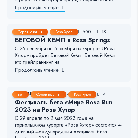
Продолжить чтение
14 Авг, 2022
< 1 мин.
600
18
Соревнования
Роза Хутор
БЕГОВОЙ КЕМП в Rosa Springs
С 26 сентября по 6 октября на курорте «Роза
Хутор» пройдёт Беговой Кемп. Беговой Кемп
это трейлраннинг на
Продолжить чтение
26 Июл, 2022
1-2 мин.
281
4
Бег
Соревнования
Роза Хутор
Фестиваль бега «Мир» Rosa Run
2023 на Розе Хутор
С 29 апреля по 2 мая 2023 года на
горнолыжном курорте «Роза Хутор» состоится 4-
дневный международный фестиваль бега.