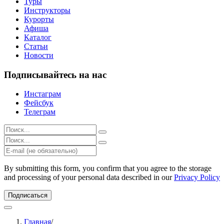
Туры
Инструкторы
Курорты
Афиша
Каталог
Статьи
Новости
Подписывайтесь на нас
Инстаграм
Фейсбук
Телеграм
Результаты
поиска
Результаты
для:
поиска
%s:
для:
%s:
By submitting this form, you confirm that you agree to the storage
and processing of your personal data described in our
Privacy Policy
Подписаться
Главная
/