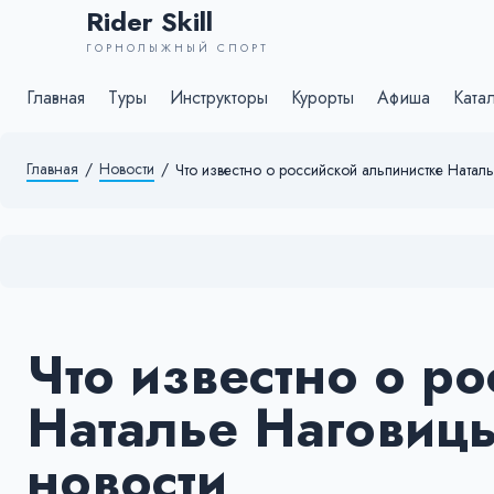
Rider Skill
ГОРНОЛЫЖНЫЙ СПОРТ
Главная
Туры
Инструкторы
Курорты
Афиша
Ката
Главная
/
Новости
/
Что известно о российской альпинистке Натал
Что известно о р
Наталье Наговиц
новости