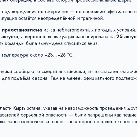
го подтверждения её смерти нет — ее состояние официально н
ситуация остаётся неопределённой и трагичной.
 приостановлена
из-за неблагоприятных погодных условий
августа
, а вертолётная эвакуация запланирована на
25 авгус
ть команды была вынуждена спуститься вниз.
, температура около −23…−26 °C.
очники сообщают о смерти альпинистки, и что спасательная ми
о для подъёма сезона. Тем не менее, официального подтвер
ласти Кыргызстана, указав на невозможность проведения дру
спасателей серьезной опасности — были запрещены как пешие
 вызвало ожесточённые споры, но которое поставило конец эт