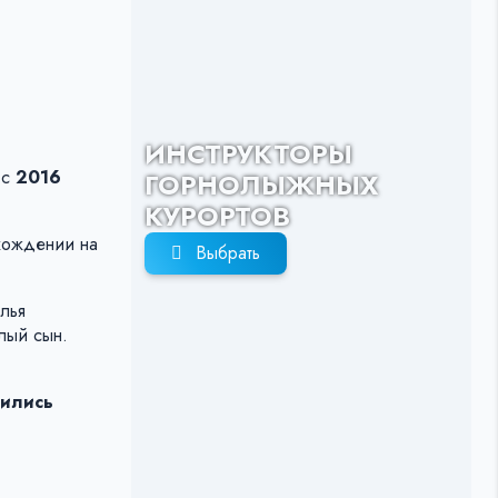
ИНСТРУКТОРЫ
 с
2016
ГОРНОЛЫЖНЫХ
КУРОРТОВ
схождении на
Выбрать
алья
слый сын.
вились