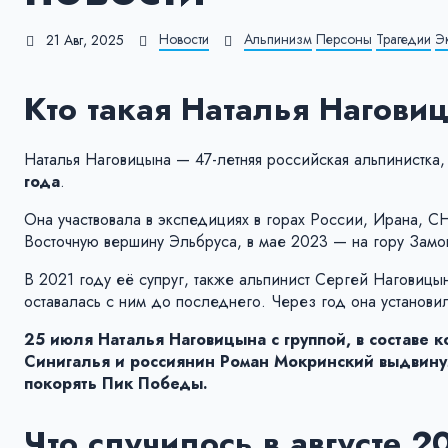
Новости
Альпинизм
Персоны
Трагедии
Э
21 Авг, 2025
Кто такая Наталья Нагови
Наталья Наговицына — 47-летняя российская альпинистка
года
.
Она участвовала в экспедициях в горах России, Ирана, 
Восточную вершину Эльбруса, в мае 2023 — на гору Замок
В 2021 году её супруг, также альпинист Сергей Наговицын
оставалась с ним до последнего. Через год она установил
25 июля Наталья Наговицына с группой, в составе 
Синигалья
и
россиянин Роман Мокринский
выдвину
покорять Пик Победы.
Что случилось в августе 2