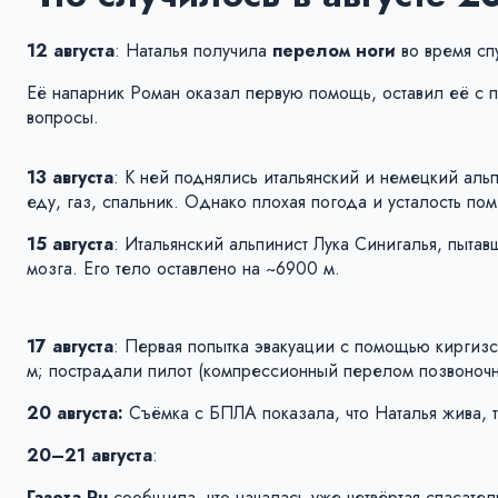
12 августа
: Наталья получила
перелом ноги
во время сп
Её напарник Роман оказал первую помощь, оставил её с 
вопросы.
13 августа
: К ней поднялись итальянский и немецкий аль
еду, газ, спальник. Однако плохая погода и усталость по
15 августа
: Итальянский альпинист Лука Синигалья, пыта
мозга. Его тело оставлено на ~6900 м.
17 августа
: Первая попытка эвакуации с помощью киргиз
м; пострадали пилот (компрессионный перелом позвоночник
20 августа:
Съёмка с БПЛА показала, что Наталья жива, т
20–21 августа
:
Газета.Ru
сообщила, что началась уже четвёртая спасате