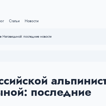
лог
Статьи
Новости
ье Наговицыной: последние новости
оссийской альпинис
ыной: последние