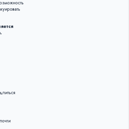
возможность
куировать
ляется
.
,
длиться
почти