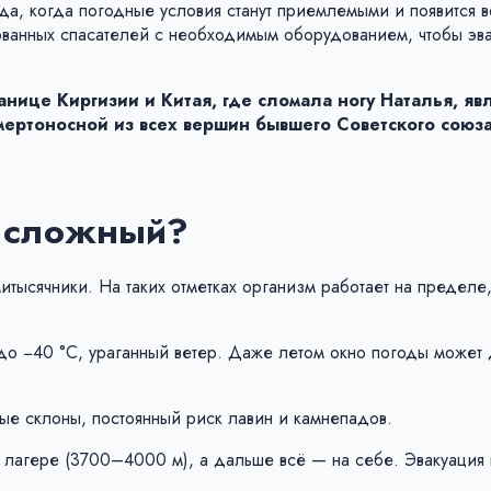
да, когда погодные условия станут приемлемыми и появится 
ованных спасателей с необходимым оборудованием, чтобы эва
ице Киргизии и Китая, где сломала ногу Наталья, яв
мертоносной из всех вершин бывшего Советского союза
.
й сложный?
итысячники. На таких отметках организм работает на пределе
 до −40 °C, ураганный ветер. Даже летом окно погоды может 
ые склоны, постоянный риск лавин и камнепадов.
м лагере (3700–4000 м), а дальше всё — на себе. Эвакуация 