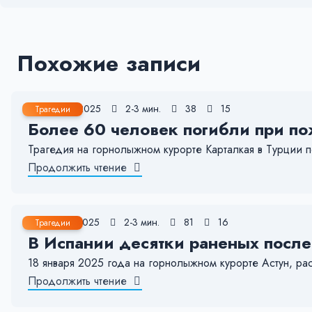
Похожие записи
22 Янв, 2025
2-3 мин.
38
15
Трагедии
Более 60 человек погибли при по
Трагедия на горнолыжном курорте Карталкая в Турции п
Продолжить чтение
18 Янв, 2025
2-3 мин.
81
16
Трагедии
В Испании десятки раненых после
18 января 2025 года на горнолыжном курорте Астун, р
Продолжить чтение