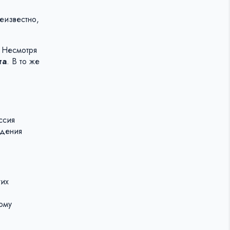
еизвестно,
. Несмотря
та
. В то же
ссия
ждения
гих
ому