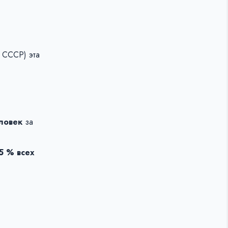
в СССР) эта
ловек
за
5 % всех
.