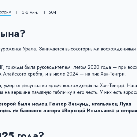
кстрим
5-6 мин.
504
цына?
, уроженка Урала. Занимается высокогорными восхождениями
СНГ, трижды была руководителем: летом 2020 года — при во
 Алайского хребта, и в июле 2024 — на пик Хан-Тенгри.
, умер от инсульта во время восхождения на Хан-Тенгри. Нат
а на вершине памятную табличку в его честь. У них есть взро
которой были
немец Гюнтер Зигмунд, итальянец Лука
лись из базового лагеря «Верхний Иныльчек» и отпра
025 года?