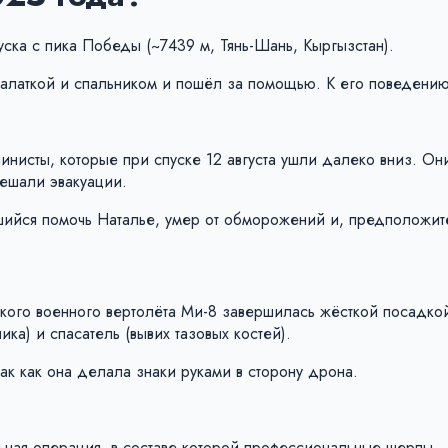
уска с пика Победы (~7439 м, Тянь-Шань, Кыргызстан).
палаткой и спальником и пошёл за помощью. К его поведению
пинисты, которые при спуске 12 августа ушли далеко вниз. О
мешали эвакуации.
вшийся помочь Наталье, умер от обморожений и, предположит
ского военного вертолёта Ми-8 завершилась жёсткой посадко
а) и спасатель (вывих тазовых костей).
ак как она делала знаки руками в сторону дрона.
льная операция, в составе которой профессиональные шерпы.