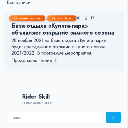
Все записи
27 Ноя, 2021
< 1 мин.
80
17
Открытие сезона
Кулига Парк
База отдыха «Кулига-парк»
объявляет открытие зимнего сезона
28 ноября 2021 на базе отдыха «Кулига-парк»
будет праздничное открытие лыжного сезона
2021/2022. В программе мероприятия:
Продолжить чтение
Rider Skill
Горнолыжный спорт
Результаты
поиска
для: