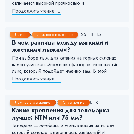
отличается высокой прочностью и
Продолжить чтение
16 Янв, 2025
3-4 мин.
126
15
Лыжи
Лыжное снаряжение
В чем разница между мягкими и
жесткими лыжами?
При выборе лыж для катания на горных склонах
важно учитывать множество факторов, включая тип
лыж, который подойдет именно вам. В этой
Продолжить чтение
16 Янв, 2025
2-3 мин.
161
6
Лыжное снаряжение
Снаряжение
Какие крепления для телемарка
лучше: NTN или 75 мм?
Телемарк — особенный стиль катания на лыжах,
который сочетает элегантность движений и