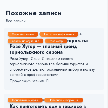
Похожие записи
Все записи
24 Дек, 2025
2-3 мин.
114
14
Открытие сезона
Полезная информация
Почему уроки с инструктором на
Советы по обучению
Роза Хутор
Розе Хутор — главный тренд
горнолыжного сезона
Роза Хутор, Сочи. С началом нового
горнолыжного сезона всё больше туристов и
спортсменов делают осознанный выбор в пользу
занятий с профессионалами.
Продолжить чтение
19 Янв, 2025
5-6 мин.
340
19
Горнолыжный отдых
Полезная информация
Как приготовить еду в термосе в