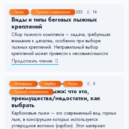
17 Янв, 2025
3-4 мин.
322
14
Лыжи
Лыжное снаряжение
Виды и типы беговых лыжных
креплений
Сбор лыжного комплекта – задача, требующая
внимания к деталям, особенно при выборе
лыжных креплений. Неправильный выбор
креплений может привести к несовместимости
Продолжить чтение
17 Янв, 2025
2-3 мин.
239
5
Инновации
Карбон
Лыжи
Карбоновые лыжи: что это,
Лыжное снаряжение
преимущества/недостатки, как
выбрать
Карбоновые лыжи — это современный вид горных
лыж, в конструкции которых используется
углеродное волокно (карбон). Этот материал