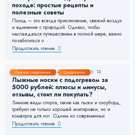
походе: простые рецепты и
полезные советы
Поход — это всегда приключение, свежий воздух
и единение с природой. Однако, чтобы
наслаждаться путешествием в полной мере, важно
позаботиться о
Продолжить чтение
19 Янв, 2025
2-3 мин.
187
13
Лыжное снаряжение
Снаряжение
Лыжные носки с подогревом за
5000 рублей: плюсы и минусы,
отзывы, стоит ли покупать?
Зимние виды спорта, такие как лыжи и сноуборд,
требуют не только хорошей экипировки, но и
комфорта для ног. Одним из современных
Продолжить чтение