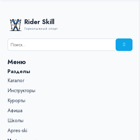
Rider Skill
Горнолыжный спорт
Результаты
поиска
для:
Меню
%s:
Разделы
Каталог
Инструкторы
Курорты
Афиша
Школы
Apres-ski