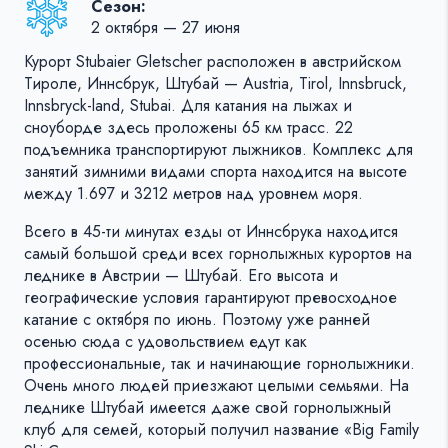
Сезон:
2 октября — 27 июня
Курорт Stubaier Gletscher расположен в австрийском
Тироле, Иннсбрук, Штубай — Austria, Tirol, Innsbruck,
Innsbryck-land, Stubai. Для катания на лыжах и
сноуборде здесь проложены 65 км трасс. 22
подъемника транспортируют лыжников. Комплекс для
занятий зимними видами спорта находится на высоте
между 1.697 и 3212 метров над уровнем моря.
Всего в 45-ти минутах езды от Иннсбрука находится
самый большой среди всех горнолыжных курортов на
леднике в Австрии — Штубай. Его высота и
географические условия гарантируют превосходное
катание с октября по июнь. Поэтому уже ранней
осенью сюда с удовольствием едут как
профессиональные, так и начинающие горнолыжники.
Очень много людей приезжают целыми семьями. На
леднике Штубай имеется даже свой горнолыжный
клуб для семей, который получил название «Big Family