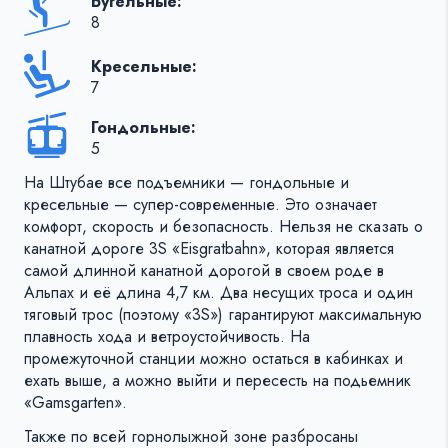
Бугельные:
8
Кресельные:
7
Гондольные:
5
На Штубае все подъемники — гондольные и
кресельные — супер-современные. Это означает
комфорт, скорость и безопасность. Нельзя не сказать о
канатной дороге 3S «Eisgratbahn», которая является
самой длинной канатной дорогой в своем роде в
Альпах и её длина 4,7 км. Два несущих троса и один
тяговый трос (поэтому «3S») гарантируют максимальную
плавность хода и ветроустойчивость. На
промежуточной станции можно остаться в кабинках и
ехать выше, а можно выйти и пересесть на подьемник
«Gamsgarten».
Также по всей горнолыжной зоне разбросаны