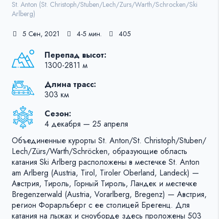
St. Anton (St. Christoph/Stuben/Lech/Zurs/Warth/Schrocken/Ski
Arlberg)
5 Сен, 2021
4-5 мин.
405
Перепад высот:
1300-2811 м
Длина трасс:
303 км
Сезон:
4 декабря — 25 апреля
Объединенные курорты St. Anton/​St. Christoph/​Stuben/​
Lech/​Zürs/​Warth/​Schröcken, образующие область
катания Ski Arlberg расположены в местечке St. Anton
am Arlberg (Austria, Tirol, Tiroler Oberland, Landeck) —
Австрия, Тироль, Горный Тироль, Ландек и местечке
Bregenzerwald (Austria, Vorarlberg, Bregenz) — Австрия,
регион Форарльберг с ее столицей Брегенц. Для
катания на лыжах и сноуборде здесь проложены 503