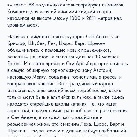
км трасс. 88 подъемников транспортируют лыжников.
Комплекс для занятий зимними видами спорта
находится на высоте между 1300 и 2811 метров над
уровнем моря.
Начиная с зимнего сезона курорты Сан Антон, Сан
Кристоф, Штубен, Лех, Цюрс, Варт, Шрекен
объединились с помощью новых подьемников,
основным из которых стала гондольная 10-местная
Flexen. И с этого времени Ски Арльберг превратилась
в самую обширную горнолыжную зону Австрии,
настоящую Мекку, соединив горнолыжные трассы и
внетрассовое катание. Этот грандиозный курорт
известен как отвечающий всем потребностям, какие
только могут быть в альпийских лыжах, а также здесь
находятся старейшие школы катания. Те, кто ищет
апрес-ски, найдет самые разнообразные развлечения
в Сан Антоне, в то время как спокойствие и
размеренная жизнь это синоним Леха. Цюрс, Варт и
Шрекен — здесь семьи с детьми найдут наибольший