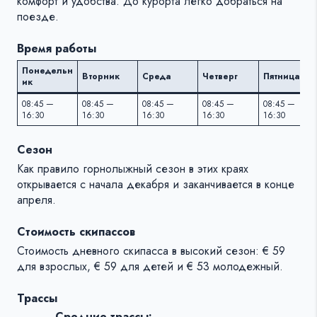
комфорт и удобства. До курорта легко добраться на
поезде.
Время работы
Понедельн
Вторник
Среда
Четверг
Пятница
ик
08:45 —
08:45 —
08:45 —
08:45 —
08:45 —
16:30
16:30
16:30
16:30
16:30
Сезон
Как правило горнолыжный сезон в этих краях
открывается c начала декабря и заканчивается в конце
апреля.
Стоимость скипассов
Стоимость дневного скипасса в высокий сезон: € 59
для взрослых, € 59 для детей и € 53 молодежный.
Трассы
Средние трассы: