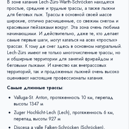
В зоне катания Lech-Zürs-Warth-Schröcken находятся
простые, средние и трудные трассы, а также лыжни
для беговых лыж. Трассы в основной своей массе
широкие, отлично расчищенные, со свежим снегом и
красивыми пейзажами вокруг. Эта зона очень любима
начинающими. И действительно, даже те, кто делает
самые первые шаги, могут кататься на асех «простых»
трассах. К тому де снег здесь в основном натуральный.
Lech-Zürs имеют не только многочисленные трассы, но
и обширные территории для занятий фрирайдом и
беговыми лыжами. И качество как внетрассовых
территорий, так и продоженных лыжней очень высоко
оценивают настоящие профессионалы катания.
Самые длинные трассы
:
Valluga-St. Anton, протяженность 10 км, перепад
высоты 1347 м
Zuger Hochlicht-Lech (Lech), протяженность 6 км,
перепад высоты 927 м
Discesa a valle Falken-Schröcken (Schröcken),