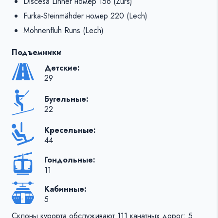
Discesa Linher номер 156 (Zürs)
Furka-Steinmähder номер 220 (Lech)
Mohnenfluh Runs (Lech)
Подъемники
Детские:
29
Бугельные:
22
Кресельные:
44
Гондольные:
11
Кабинные:
5
Склоны курорта обслуживают 111 канатных дорог: 5