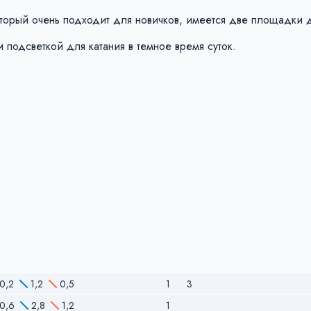
торый очень подходит для новичков, имеется две площадки д
 подсветкой для катания в темное время суток.
0,2
1,2
0,5
1
3
0,6
2,8
1,2
1