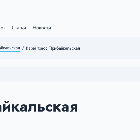
лог
Статьи
Новости
йкальская
/
Карта трасс Прибайкальская
айкальская